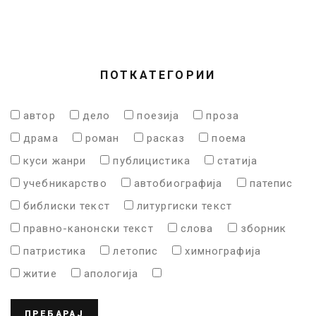
ПОТКАТЕГОРИИ
автор
дело
поезија
проза
драма
роман
расказ
поема
куси жанри
публицистика
статија
учебникарство
автобиографија
патепис
библиски текст
литургиски текст
правно-канонски текст
слова
зборник
патристика
летопис
химнографија
житие
апологија
ПРЕБАРАЈ