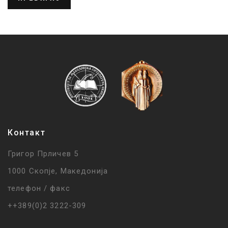
Контакт
Григор Прличев 5
1000 Скопје, Македонија
телефон / факс
++389(0)2 3222-309