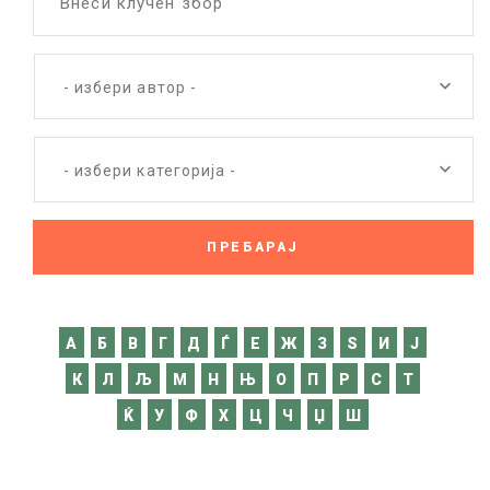
Внеси клучен збор
- избери автор -
- избери категорија -
A
Б
В
Г
Д
Ѓ
Е
Ж
З
Ѕ
И
Ј
К
Л
Љ
М
Н
Њ
О
П
Р
С
Т
Ќ
У
Ф
Х
Ц
Ч
Џ
Ш