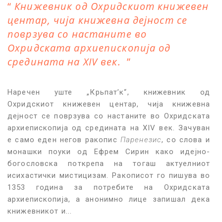
Книжевник од Охридскиот книжевен
центар, чија книжевна дејност се
поврзува со настаните во
Охридската архиепископија од
средината на XIV век.
Наречен уште „Крьпатʼк“, книжевник од
Охридскиот книжевен центар, чија книжевна
дејност се поврзува со настаните во Охридската
архиепископија од средината на XIV век. Зачуван
е само еден негов ракопис
Паренезис
, со слова и
монашки поуки од Ефрем Сирин како идејно-
богословска поткрепа на тогаш актуелниот
исихастички мистицизам. Ракописот го пишува во
1353 година за потребите на Охридската
архиепископија, а анонимно лице запишал дека
книжевникот и...