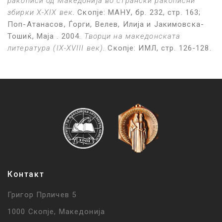
ракописи од Македонија во странски ракописни
збирки X-XIX век
. Скопје: МАНУ, бр. 232, стр. 163;
Поп-Атанасов, Ѓорги, Велев, Илија и Јакимовска-
Тошиќ, Маја . 2004.
Творци на македонската
литература (IX-XVIII век)
. Скопје: ИМЛ, стр. 126-128.
Контакт
Григор Прличев 5
1000 Скопје, Македонија