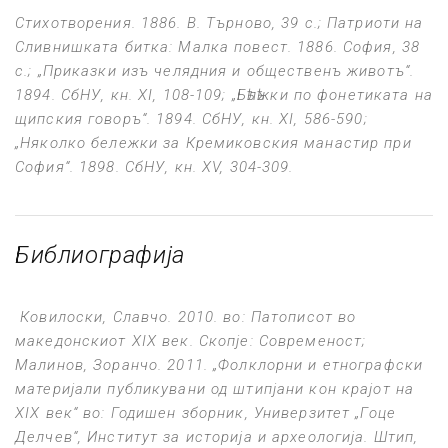
Стихотворения
. 1886. В. Търново, 39 с.;
Патриоти на
Сливнишката битка: Малка повест
. 1886. София, 38
с.; „Приказки изъ челядния и общественъ животъ“.
1894.
СбНУ
, кн. XI, 108-109; „Бѣлѣжки по фонетиката на
щипския говоръ“. 1894.
СбНУ
, кн. XI, 586-590;
„Няколко бележки за Кремиковския манастир при
София“. 1898. СбНУ, кн. ХV, 304-309.
Библиографија
Ковилоски, Славчо. 2010. во:
Патописот во
македонскиот
XIX
век
. Скопје: Современост;
Малинов, Зоранчо. 2011. „Фолклорни и етнографски
материјали публикувани од штипјани кон крајот на
XIX
век“ во:
Годишен зборник
, Универзитет „Гоце
Делчев“, Институт за историја и археологија. Штип,