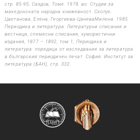
стр. 85-95;
Саздов, Томе. 1978. во:
Студии за
македонската народна книжевност
. Скопје;
Цветанова, Елена, Георгиева
-
Цанева
Милена.
1985.
Периодика и литература: Литературни списания и
вестници, спемесни списания, хумористични
издания, 1877
–
1892
, том 1, Периодика и
литература: поредица от изследвания за литература
в българския периодичен печат.
София:
Институт за
литература (БАН),
стр.
332.