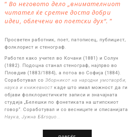
Во неговото дело „внимателниот
читател ќе сретне доста добри
идеи, облечени во поетски дух“.
Просветен работник, поет, патописец, публицист,
фолклорист и стенограф.
Работел како учител во Кочани (1881) и Солун
(1882). Подоцна станал стенограф, најпрво во
Пловдив (1883/1884), а потоа во Софија (1884).
Соработувал со
Зборникот на народни умотворби,
наука и книжевност
каде што имал можност да ги
објави фолклористичките записи и значајната
студија „Белешки по фонетиката на штипскиот
говор“. Соработувал и со весниците и списанијата
Наука, Јужна Б
&rsquo...