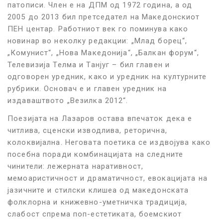
патописи. Член
е на ДПМ од 1972 година, а од
2005 до 2013 бил претседател на Македонскиот
ПЕН центар.
Работниот век го поминува како
новинар во неколку редакции:
„Млад борец“,
„Комунист“, „Нова Македонија“, „Балкан форум“,
Телевизија Телма и Танјуг – бил главен и
одговорен уредник, како и
уредник на културните
рубрики. Основач
е
и главен уредник на
издаваштвото
„Везилка 2012“.
Поезијата на Лазаров остава впечаток дека е
читлива, сценски изводлива, реторична,
колоквијална. Неговата поетика се издвојува како
посебна поради комбинацијата на следните
чинители: лежерната наративност,
мемоаристичност и драматичност, евокацијата на
јазичните и стилски клишеа од македонската
фолклорна и книжевно-уметничка традиција,
слабост спрема поп-естетиката, боемскиот