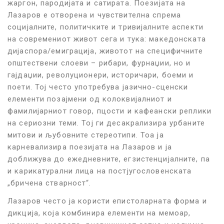
жаргон, пародијата и сатирата. Поезијата на
Лазаров е отворена и чувствителна спрема
социјалните, политичките и тривијалните аспекти
на современиот живот сега и тука: македонската
дијаспора/
емиграција,
животот на специфичните
општествени слоеви – рибари, фурнаџии, но и
гајдаџии, револуционери, историчари, боеми и
поети. Тој често употребува јазично-сценски
елементи позајмени од колоквијалниот и
фамилијарниот говор, пцости и кафеански реплики
на сериозни теми. Тој ги десакрализира урбаните
митови и љубовните стереотипи. Тоа ја
карневализира поезијата на Лазаров и ја
доближува до ежедневните, егзистенцијалните, па
и карикатурални лица на постјугословенската
„бричена стварност“.
Лазаров често ја користи епистоларната форма и
дикција, која комбинира елементи на мемоар,