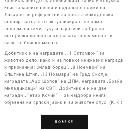
хроника, анегдота, дневничкиот запис и колумна.
Епистоларните песни и подолгите поеми на
Лазаров се референтни за новата македонска
поезија затоа што актуализираат не само
современи теми, туку и наративи за бројни
историски личности од нашата современост и
нашето ’блиско минато’.
Добитник е на наградата „11 О
ктомври“ за
животно дело, како и на повеќе книжевни награди
и признанија
: „Млад борец“, „8 Ноември“ на
Општина Штип, „13 Ноември“ на Г
рад Скопје,
наградата
„
Ацо Шопов“ на ДПМ, наградата
„Б
раќа
Миладиновци“ на
СВП
. Добитник е и на две
награди
„
Петар Кочиќ“ – за најдобра книга
објавена на српски јазик и за животен опус.
(K. Ќ.)
ПОВЕЌЕ