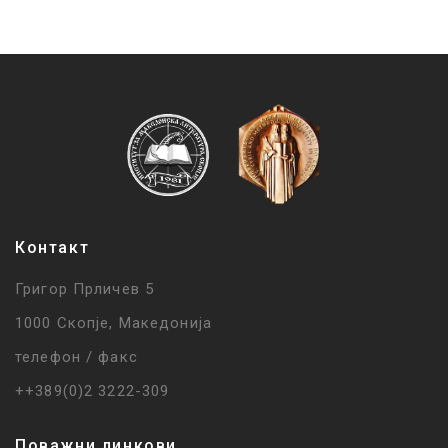
Контакт
Григор Прличев 5
1000 Скопје, Македонија
телефон / факс
++389(0)2 3222-309
Поважни линкови