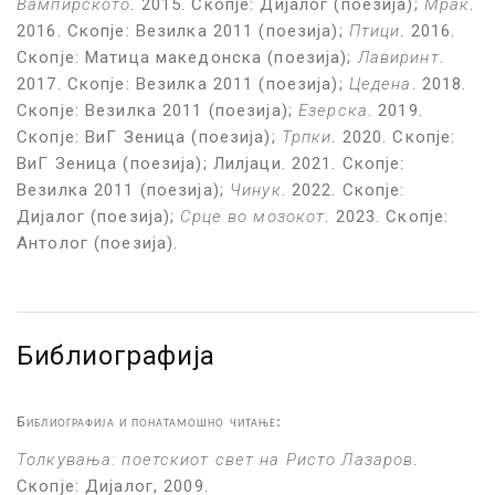
Вампирското
. 2015. Скопје: Дијалог (поезија);
Мрак
.
2016. Скопје: Везилка 2011 (поезија);
Птици
.
2016.
Скопје: Матица македонска (поезија);
Лавиринт
.
2017. Скопје:
Везилка 2011 (поезија)
;
Цедена
. 2018.
Скопје:
Везилка 2011 (поезија)
;
Езерска
. 2019.
Скопје
: ВиГ Зеница (поезија);
Трпки
. 2020. Скопје:
ВиГ Зеница (поезија)
; Лилјаци. 2021. Скопје:
Везилка 2011 (поезија)
;
Чинук
. 2022. Скопје
:
Дијалог (поезија);
Срце во мозокот
. 2023. Скопје:
Антолог (поезија).
Библиографија
Библиографија и понатамошно читање
:
Толкувања
:
поетскиот свет на Ристо Лазаров
.
Скопје: Дијалог, 2009.