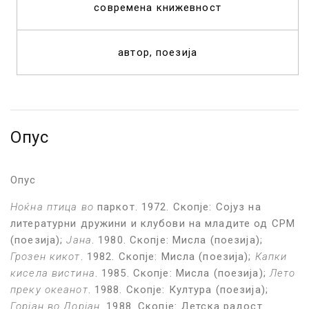
современа книжевност
автор
поезија
Опус
Опус
Ноќна птица во
паркот. 1972. Скопје
: Сојуз на
литературни дружини и клубови на младите од СРМ
(
поезија);
Јана
. 1980. Скопје:
Мисла (поезија)
;
Грозен кикот
. 1982. Скопје: Мисла (поезија);
Капки
кисела вистина
. 1985.
Скопје:
Мисла (поезија)
;
Лето
преку океанот
. 1988. Скопје: Култура (поезија);
Горјан во Дорјан
. 1988. Скопје:
Детска радост