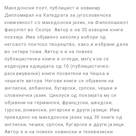
Македонски поет,
публицист и новинар.
Дипломирал на Катедрата за југословенска
книжевност со македонски јазик, на Филолошкиот
факултет во Скопје. Автор е на 30 изворни книги
поезија. Има објавено неколку избори од
неговото поетско творештво, како и избрани дела
во четири тома. Автор е и на повеќе
публицистички книги и огледи, меѓу кои се
издвојува едицијата од 10 (публицистичко-
раскажувачки) книги посветени на Чешка и
чешките автори. Негови книги се објавени на
англиски, албански, бугарски, српски, чешки и
словенечки јазик. Циклуси од поезијата му се
објавени на германски, француски, шведски,
турски, романски, унгарски и други јазици.
Има
преведено на македонски јазик над 30 книги од
англиски, чешки, српски, бугарски и други јазици.
Автор е и на повеќе новински и телевизиски