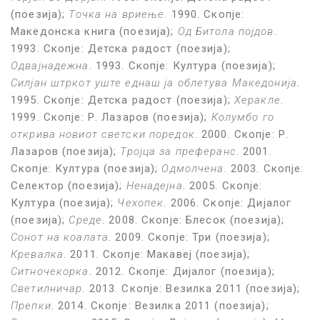
(поезија)
;
Точка на вриење
. 1990. Скопје:
Македонска книга (поезија);
Од Битола појдов
.
1993. Скопје:
Детска радост (поезија)
;
Одвајнадежна
. 1993.
Скопје:
Култура (поезија)
;
Силјан штркот уште еднаш ја облетува Македонија
.
1995. Скопје:
Детска радост (поезија)
;
Херакле
.
1999.
Скопје
: Р. Лазаров (поезија);
Колумбо
го
открива новиот светски поредок
. 2000. Скопје:
Р.
Лазаров (поезија)
;
Тројца за преферанс
. 2001.
Скопје: Култура (поезија);
Одмолчена.
2003. Скопје:
Селектор (поезија)
;
Ненадејна
. 2005.
Скопје:
Култура (поезија)
;
Чехопек
. 2006.
Скопје:
Дијалог
(поезија)
;
Среде
. 2008.
Скопје:
Блесок (поезија)
;
Сонот на коалата
. 2009. Скопје: Три (поезија);
Кревалка
. 2011. Скопје: Макавеј (поезија);
Ситночекорка
. 2012. Скопје: Дијалог (поезија);
Светилничар
. 2013. Скопје: Везилка 2011 (поезија);
Препки
. 2014. Скопје: Везилка 2011 (поезија);