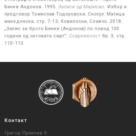
Бинев Андонов. 1995.
Записи од Мариово
. Избор и
предговор Томислав Тодоровски. Скопје: Матица
македонска, стр. 7-13; Ковилоски, Славчо. 2018.
„Запис за Крсто Бинев (Андонов) по повод 100
години од неговата смрт“.
Современост
бр. 3, стр.
110-113.
Контакт
Григор Прличев 5