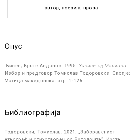
автор
поезија
проза
Опус
Бинев, Крсте Андонов. 1995.
Записи од Мариово
.
Избор и предговор Томислав Тодоровски. Скопје:
Матица македонска, стр. 1-126.
Библиографија
Тодоровски, Томислав. 2021. „Заборавениот
етнограф и стихотворец од Витолоште“. Крсте