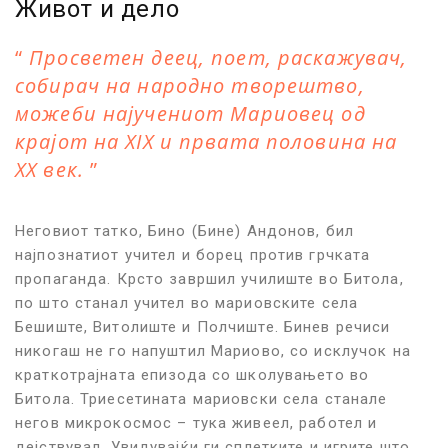
Живот и дело
Просветен деец, поет, раскажувач,
собирач на народно творештво,
можеби најучениот Мариовец од
крајот на XIX и првата половина на
XX век.
Неговиот татко, Бино (Бине) Андонов, бил
најпознатиот учител и борец против грчката
пропаганда. Крсто завршил училиште во Битола,
по што станал учител во мариовските села
Бешиште, Витолиште и Полчиште. Бинев речиси
никогаш не го напуштил Мариово, со исклучок на
краткотрајната епизода со школувањето во
Битола. Триесетината мариовски села станале
негов микрокосмос – тука живеел, работел и
дејствувал. Увидувајќи ги сплетките и игри­те што