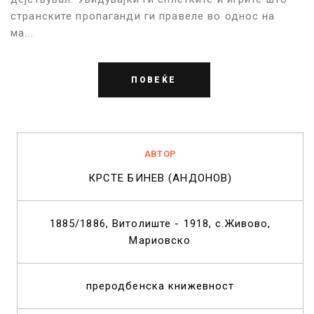
странските пропаганди ги правеле во однос на
ма...
ПОВЕЌЕ
АВТОР
КРСТЕ БИНЕВ (АНДОНОВ)
1885/1886, Витолиште - 1918, с.Живово,
Мариовско
преродбенска книжевност