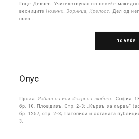
Гоце Делчев. Учителствувал во повеќе македон
весниците
Новини
,
Зорница, Крепост
. Дел од не
псев...
ПОВЕЌЕ
Опус
Проза:
Избавена или Искрена любов
ъ
.
София. 1
бр. 10. Пловдивъ. Стр. 2-3; „Кървъ за кървъ“ (в
бр. 1257, стр. 2-3; Патописи и останата публиц
3.