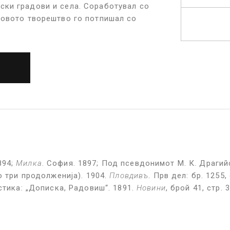
ски градови и села. Соработувал со
говото творештво го потпишал со
894;
Милка
. София. 1897; Под псевдонимот М. К. Драгийс
о три продолженија). 1904.
Пловдив
ъ
. Прв дел: бр. 1255, 
истика: „Дописка, Радовиш“. 1891.
Новини
, брой 41, стр. 