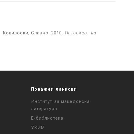
; Ковилоски, Славчо. 2010.
Патописот во
Поважни линкови
Институт за македонска
литература
Е-библиотека
УКИМ