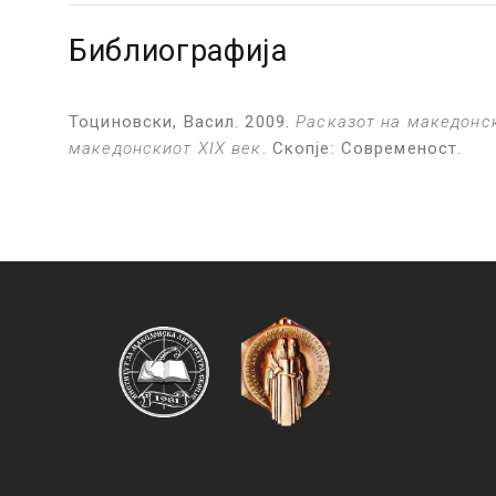
Библиографија
Тоциновски, Васил. 2009.
Расказот на македонс
македонскиот
XIX
век
. Скопје: Современост.