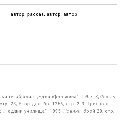
автор
расказ
автор
автор
ки ги објавил: „Една вѣрна жена“. 1907.
Кр
ѣ
пост
ъ
стр. 23; Втор дел: бр. 1256, стр. 2-3; Трет дел:
3; „Недѣлни училища“. 1895.
Новини,
брой 28, стр.