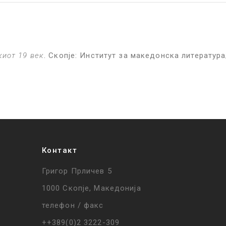
киот 19 век
. Скопје: Институт за македонска литература
Контакт
Григор Прличев 5
1000 Скопје, Македонија
телефон / факс
++389(0)2 3222-309