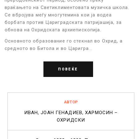
враќањето на Светиклиментовата музичка школа.
Се вбројува меѓу многутемина кои ја водеа
борбата против Цариградската патријашија, за
обнова на Охридската архиепископија.
Основното образование го стекнал во Охрид, а
средното во Битола и во Царигра...
ПОВЕЌЕ
АВТОР
ИВАН, ЈОАН ГЕНАДИЕВ, ХАРМОСИН –
ОХРИДСКИ