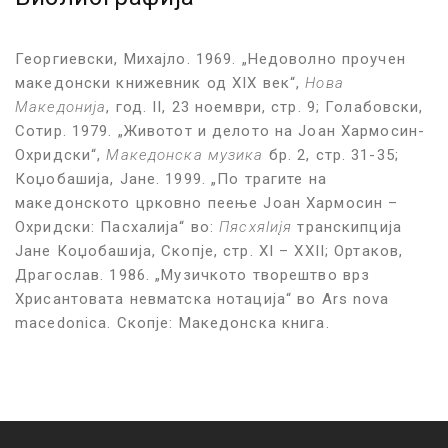
Георгиевски, Михајло. 1969. „Недоволно проучен
македонски книжевник од XIX век“,
Нова
Македонија
, год. II, 23 ноември, стр. 9; Голабовски,
Сотир. 1979. „Животот и делото на Јоан Хармосин-
Охридски“,
Македонска музика
бр. 2, стр. 31-35;
Коџобашија, Јане. 1999. „По трагите на
македонското црковно пеење Јоан Хармосин –
Охридски: Пасхалија“ во:
Пясхя
l
иįя
транскипција
Јане Коџобашија, Скопје, стр. XI – XXII; Ортаков,
Драгослав. 1986. „Музичкото творештво врз
Хрисантовата невматска нотација“ во Ars nova
macedonica. Скопје: Македонска книга.