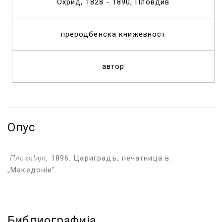
Охрид, 1828 - 1890, Пловдив
преродбенска книжевност
автор
Опус
Пясхя
l
иįя
, 1896. Цариградъ, печатница в:
„Македонiи“.
Библиографија