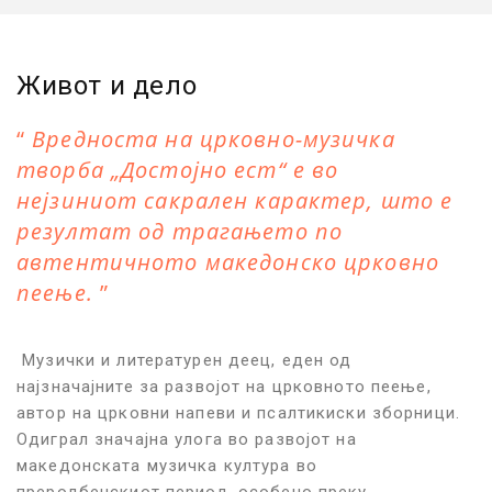
Живот и дело
Вредноста на црковно-музичка
творба „Достојно ест“ е во
нејзиниот сакрален карактер, што е
резултат од трагањето по
автентичното македонско црковно
пеење.
Музички и литературен деец, еден од
најзначајните за развојот на црковното пеење,
автор на црковни напеви и псалтикиски зборници.
Одиграл значајна улога во развојот на
македонската музичка култура во
преродбенскиот период, особено преку