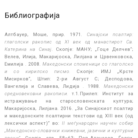
Библиографија
Алтбауер, Моше, прир. 1971.
Синајски псалтир:
глаголски ракопис од XI век од манастирот Св.
Катерина на Синај
. Скопје: МАНУ; „Гоце Делчев“;
Велев, Илија, Макаријоска, Лилјана и Црвенковска,
Емилија . 2008.
Македонски споменици со глаголско
и со кирилско писмо.
Скопје: ИМЈ „Крсте
Мисирков“, Штип: 2-ри Август С; Десподова,
Вангелија и Славева, Лидија . 1988.
Македонски
средновековни ракописи.
т.1.Прилеп: Институт за
истражување на старословенската култура;
Макаријоска, Лилјана. 2016. „За Синајскиот псалтир
и македонските псалтирни текстови од XIII вeк (од
лексички аспект)“ во:
II меѓународeн научен собир
„Македонско-словачки книжевни, јазични и културни
врски“
,
Скопје, стр. 58–63; Поп-Атанасов, Ѓорги.