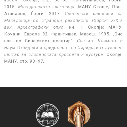
2015.
Македонската глаголица
. МАНУ Скопје; Поп-
Атанасов, Ѓорги. 2017.
Словенски ракописи од
Македонија во странски ракописни збирки: X-XIX
век. Археографски опис
. кн. 1. Скопје: МАНУ,
Кочани: Европа 92; Франтишек, Мареш. 1995. „Оче
наш во Синајскиот псалтир“.
Светите Климент и
Наум Охридски и придонесот на Охридскиот духовен
центар за словенската просвета и култура
. Скопје:
МАНУ, стр. 93–97.