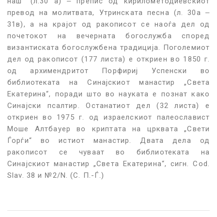
наш“ (л.30 а) ‒ препис од кирилометодиевскиот
превод на молитвата, Утринската песна (л. 30а ‒
31в), а на крајот од ракописот се наоѓа дел од
почетокот на вечерната богослужба според
византиската богослужбена традиција. Поголемиот
дел од ракописот (177 листа) е откриен во 1850 г.
од архимендритот Порфириј Успенски во
библиотеката на Синајскиот манастир „Света
Екатерина“, поради што во науката е познат како
Синајски псалтир. Останатиот дел (32 листа) е
откриен во 1975 г. од израелскиот палеославист
Моше Алтбауер во криптата на црквата „Свети
Ѓорѓи“ во истиот манастир. Двата дела од
ракописот се чуваат во библиотеката на
Синајскиот манастир „Света Екатерина“, сигн. Cod.
Slav. 38 и №2/N. (С. П.-Ѓ.)