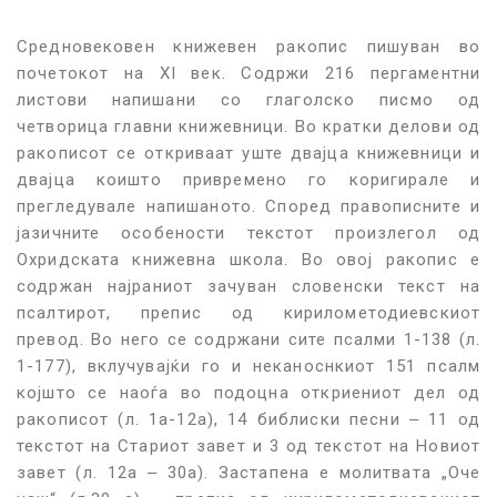
Средновековен книжевен ракопис пишуван во
почетокот на XI век. Содржи 216 пергаментни
листови напишани со глаголско писмо од
четворица главни книжевници. Во кратки делови од
ракописот се откриваат уште двајца книжевници и
двајца коишто привремено го коригирале и
прегледувале напишаното. Според правописните и
јазичните особености текстот произлегол од
Охридската книжевна школа. Во овој ракопис е
содржан најраниот зачуван словенски текст на
псалтирот, препис од кирилометодиевскиот
превод. Во него се содржани сите псалми 1-138 (л.
1-177), вклучувајќи го и неканоснкиот 151 псалм
којшто се наоѓа во подоцна откриениот дел од
ракописот (л. 1а-12а), 14 библиски песни ‒ 11 од
текстот на Стариот завет и 3 од текстот на Новиот
завет (л. 12а ‒ 30а). Застапена е молитвата „Оче