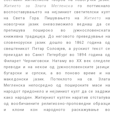
Житието за Злата Мегленска
го поттикнало
воспоставувањето на нејзиниот светителски култ
на Света Гора. Пишувањето на
Житието
на
новогрчки јазик оневозможило веднаш да се
препишува пошироко во јужнословенската
книжевна традиција. До неговото преведување на
словеноруски јазик дошло во 1862 година од
свештеникот Петар Соловјев, а рускиот текст се
преиздал во Санкт Петербург во 1894 година од
Филарет Черниговски. Натаму во XX век следеле
преводи и на некои од јужнословенските јазици:
бугарски и српски, а во поново време и на
македонски јазик. Потеклото на св. Злата
Мегленска непосредно од пошироките маси на
народот придонело и нејзиниот култ да се задржи
како народен. Житијниот култен наратив отстапува
од вообичаените религиозно-проповедни образци
и клони кон народното раскажување во