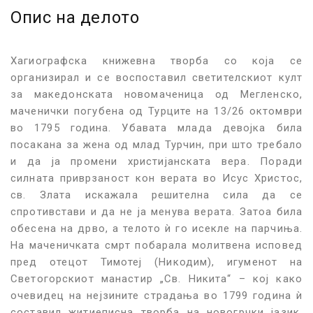
Опис на делото
Хагиографска книжевна творба со која се
организирал и се воспоставил светителскиот култ
за македонската новомаченица од Мегленско,
маченички погубена од Турците на 13/26 октомври
во 1795 година. Убавата млада девојка била
посакана за жена од млад Турчин, при што требало
и да ја промени христијанската вера. Поради
силната приврзаност кон верата во Исус Христос,
св. Злата искажала решителна сила да се
спротивстави и да не ја менува верата. Затоа била
обесена на дрво, а телото ѝ го исекле на парчиња.
На маченичката смрт побарала молитвена исповед
пред отецот Тимотеј (Никодим), игуменот на
Светогорскиот манастир „Св. Никита“ – кој како
очевидец на нејзините страдања во 1799 година ѝ
составил житиеписна творба на новогрчки јазик.