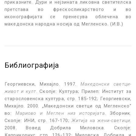
приказните. Дури и нејзината ликовна светителска
претстава во фрескосликарството и во
иконографијата се пренесува облечена во
македонска народна носија од Мегленско. (И.В.)
Библиографија
Георгиевски, Михајло. 1997.
Македонски светци-
живот и култ
. Скопје: Култура; Прилеп: Институт за
старословенска култура, стр. 185-192; Георгиевски,
Михајло. 2000. „Македонски светци од Мегленско“
во:
Мариово и Меглен низ историјата
. Зборник.
Скопје: ИНИ, стр. 167-170;
Житија на жени-светици
.
2008. Вовед Добрила Миловска. Скопје:
Каприкорнус, стр. 126-132; Миловска, Добрила. и