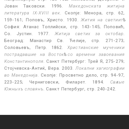
Јован Таковски. 1996.
Македонската житијна
литература IX-XVIII век
. Скопје: Менора, стр. 62,
159-161; Поповъ, Христо. 1930.
Жития на светиит
ѣ.
София: Атанас Топлийски, стр. 143-145; Поповић,
Со. Јустин. 1977.
Житија светих за октобар
.
Београд: Манастир Св. Ћелије, стр. 271-273;
Соловьевъ, Петр. 1862.
Христианские мученики
пострадавшие на Восток
ѣ
со времени завоевания
Константинополя
. Санкт Петербург: Трей Я, 275-279;
Стојчевска-Антиќ, Вера. 2003.
Локални хагиографии
во Македонија
. Скопје: Просветно дело, стр. 94-97,
223-225; Черниговски, Филарет. 1894.
Свѧтые
Южныхъ словянъ
. Санкт Петербург, стр. 240-242.