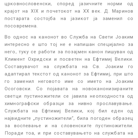
црковнословенски, според јазичните норми од
крајот на XIX и почетокот на XX век. Д. Маринов
постарата состојба на јазикот ја заменил со
посовремена.
Во однос на канонот во Служба на Свети Јоаким
интересно е што тој не е напишан специјално за
него, туку се работи за позајмен канон пишуван од
Климент Охридски и посветен на Ефтимиј Велики.
Составувачот на службата на Св. Јоаким го
адаптирал текстот од канонот за Ефтимиј, при што
го заменил неговото име со името на Јоаким
Осоговски. Со појавата на новоканонизираните
светци пустиножители се јавила неопходноста од
химнографски образци за нивно прославување.
Службата на Ефтимиј Велики, кој бил еден од
највидните „пустиножители“, била погоден образец
за воспевање и на словенските пустиножители.
Поради тоа, и при составувањето на службата на