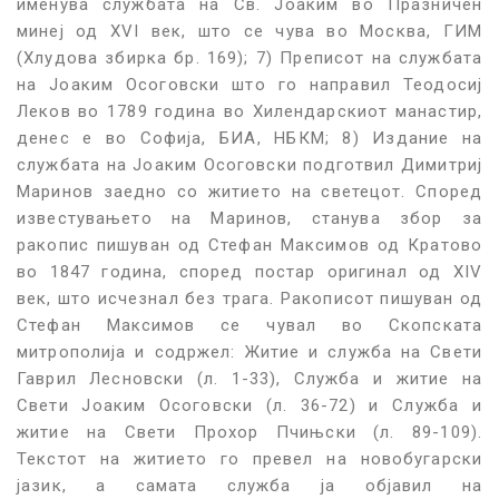
именува службата на Св. Јоаким во Празничен
минеј од XVI век, што се чува во Москва, ГИМ
(Хлудова збирка бр. 169); 7) Преписот на службата
на Јоаким Осоговски што го направил Теодосиј
Леков во 1789 година во Хилендарскиот манастир,
денес е во Софија, БИА, НБКМ; 8) Издание на
службата на Јоаким Осоговски подготвил Димитриј
Маринов заедно со житието на светецот. Според
известувањето на Маринов, станува збор за
ракопис пишуван од Стефан Максимов од Кратово
во 1847 година, според постар оригинал од XIV
век, што исчезнал без трага. Ракописот пишуван од
Стефан Максимов се чувал во Скопската
митрополија и содржел: Житие и служба на Свети
Гаврил Лесновски (л. 1-33), Служба и житие на
Свети Јоаким Осоговски (л. 36-72) и Служба и
житие на Свети Прохор Пчињски (л. 89-109).
Текстот на житието го превел на новобугарски
јазик, а самата служба ја објавил на