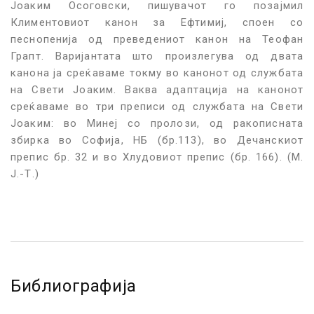
Јоаким Осоговски, пишувачот го позајмил
Климентовиот канон за Ефтимиј, споен со
песнопенија од преведениот канон на Теофан
Грапт. Варијантата што произлегува од двата
канона ја среќаваме токму во канонот од службата
на Свети Јоаким. Ваква адаптација на канонот
среќаваме во три преписи од службата на Свети
Јоаким: во Минеј со пролози, од ракописната
збирка во Софија, НБ (бр.113), во Дечанскиот
препис бр. 32 и во Хлудовиот препис (бр. 166). (М.
Ј.-Т.)
Библиографија