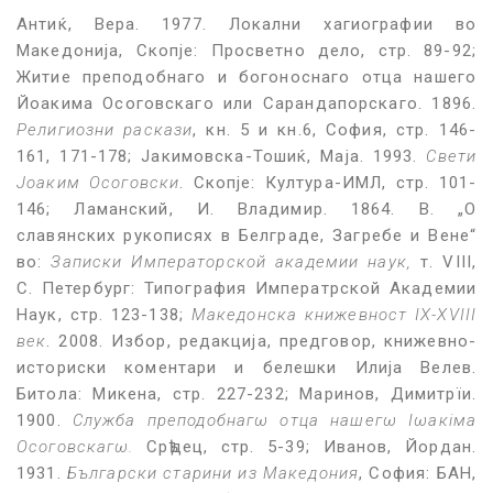
Антиќ, Вера. 1977. Локални хагиографии во
Македонија, Скопје: Просветно дело, стр. 89-92;
Житие преподобнаго и богоноснаго отца нашего
Йоакима Осоговскаго или Сарандапорскаго. 1896.
Религиозни раскази
, кн. 5 и кн.6, София, стр. 146-
161, 171-178; Јакимовска-Тошиќ, Маја. 1993.
Свети
Јоаким Осоговски
. Скопје: Култура-ИМЛ, стр. 101-
146; Ламанский, И. Владимир. 1864. В. „О
славянских рукописях в Белграде, Загребе и Вене“
во:
Записки Императорской академии наук,
т. VIII,
С. Петербург: Типография Императрской Академии
Наук, стр. 123-138;
Македонска книжевност IX-XVIII
век
. 2008. Избор, редакција, предговор, книжевно-
историски коментари и белешки Илија Велев.
Битола: Микена, стр. 227-232; Маринов, Димитрїи.
1900.
Служба преподобнагω отца нашегω Іωакіма
Осоговскагω.
Срѣдец, стр. 5-39; Иванов, Йордан.
1931.
Български старини из Македония
, София: БАН,