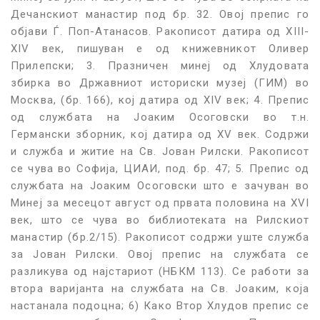
Дечанскиот манастир под бр. 32. Овој препис го
објави Ѓ. Поп-Атанасов. Ракописот датира од XIII-
XIV век, пишуван е од книжевникот Оливер
Прилепски; 3. Празничен минеј од Хлудовата
збирка во Државниот историски музеј (ГИМ) во
Москва, (бр. 166), кој датира од XIV век; 4. Препис
од службата на Јоаким Осоговски во т.н.
Германски зборник, кој датира од XV век. Содржи
и служба и житие на Св. Јован Рилски. Ракописот
се чува во Софија, ЦИАИ, под. бр. 47; 5. Препис од
службата на Јоаким Осоговски што е зачуван во
Минеј за месецот август од првата половина на XVI
век, што се чува во библиотеката на Рилскиот
манастир (бр.2/15). Ракописот содржи уште служба
за Јован Рилски. Овој препис на службата се
разликува од најстариот (НБКМ 113). Се работи за
втора варијанта на службата на Св. Јоаким, која
настанала подоцна; 6) Како Втор Хлудов препис се