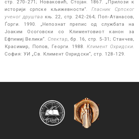
стр. 270-271; Новаковић, Стојан. 1867. „Прилози к
историји српске кљижевности“.
Гласник Српског
ученог друштва
књ. 22, стр. 242-264; Поп-Атанасов,
Ѓорги. 1990. „Непознат препис од службата на
Јоаким Осоговски со Климентовиот канон за
Ефтимиј Велики“.
Спектар
, бр. 16, стр. 5-31; Станчев,
Красимир, Попов, Георги. 1988.
Климент Охридски
.
София: УИ „Св. Климент Охридски“, стр. 128-129.