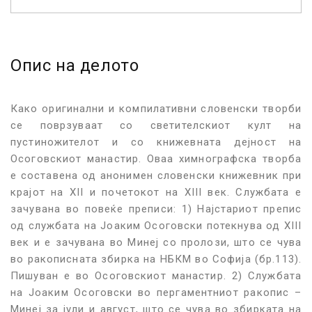
Опис на делото
Како оригинални и компилативни словенски творби
се поврзуваат со светителскиот култ на
пустиножителот и со книжевната дејност на
Осоговскиот манастир. Оваа химнографска творба
е составена од анонимен словенски книжевник при
крајот на XII и почетокот на XIII век. Службата е
зачувана во повеќе преписи: 1) Најстариот препис
од службата на Јоаким Осоговски потекнува од XIII
век и е зачувана во Минеј со пролози, што се чува
во ракописната збирка на НБКМ во Софија (бр.113).
Пишуван е во Осоговскиот манастир. 2) Службата
на Јоаким Осоговски во пергаментниот ракопис –
Минеј за јули и август, што се чува во збирката на