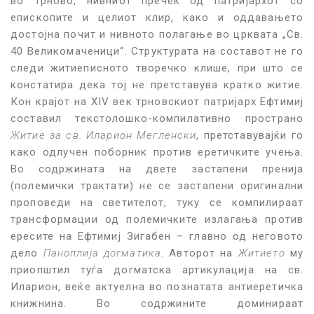
во Трново, нивниот пречек од патријархот со
епископите и целиот клир, како и оддавањето
достојна почит и нивното полагање во црквата „Св.
40 Великомаченици“. Структурата на составот не го
следи житиеписното творечко клише, при што се
констатира дека тој не претставува кратко житие.
Кон крајот на XIV век трновскиот патријарх Ефтимиј
составил текстолошко-компилативно пространо
Житие за св. Иларион Мегленски
, претставувајќи го
како одлучен поборник против еретичките учења.
Во содржината на двете застапени пренија
(полемички трактати) не се застапени оригинални
проповеди на светителот, туку се компилираат
трансформации од полемичките излагања против
ересите на Ефтимиј Зигабен – главно од неговото
дело
Паноплија догматика
. Авторот на
Житието
му
приопштил туѓа догматска артикулација на св.
Иларион, веќе актуелна во познатата антиеретичка
книжнина. Во содржините доминираат