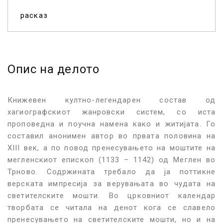
расказ
Опис на делото
Книжевен култно-легендарен состав од
хагиографскиот жанровски систем, со иста
проповедна и поучна намена како и житијата. Го
составил анонимен автор во првата половина на
XIII век, а по повод пренесувањето на моштите на
мегленскиот епископ (1133 – 1142) од Меглен во
Трново. Содржината требало да ја поттикне
верската импресија за верувањата во чудата на
светителските мошти. Во црковниот календар
творбата се читала на денот кога се славело
пренесувањето на светителските мошти, но и на