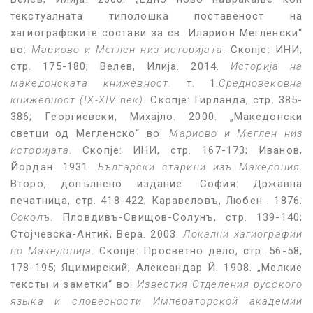
текстуалната типолошка поставеност на
хагиографските состави за св. Иларион Мегленски“
во:
Мариово и Меглен низ историјата
. Скопје: ИНИ,
стр. 175-180; Велев, Илија. 2014.
Историја на
македонската книжевност.
т. 1.
Средновековна
книжевност
(IX-XIV век).
Скопје: Гирланда, стр. 385-
386; Георгиевски, Михајло. 2000. „Македонски
светци од Мегленско“ во:
Мариово и Меглен низ
историјата
. Скопје: ИНИ, стр. 167-173; Иванов,
Йордан. 1931.
Български старини изъ Македония
.
Второ, допълнено издание. София: Државна
печатница, стр. 418-422; Каравеловъ, Любен . 1876.
Соколъ
. Пловдивъ-Свищов-Солунъ, стр. 139-140;
Стојчевска-Антиќ, Вера. 2003.
Локални хагиографии
во Македонија
. Скопје: Просветно дело, стр. 56-58,
178-195; Яцимирский, Александар Й. 1908. „Мелкие
тексты и заметки“ во:
Известия Oтделения русского
языка и словесности Императорской aкадемии