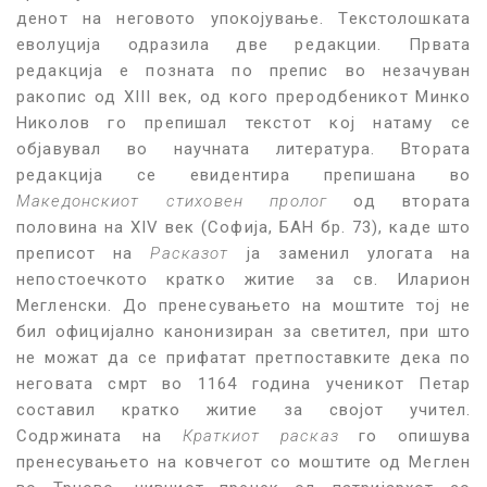
денот на неговото упокојување. Текстолошката
еволуција одразила две редакции. Првата
редакција е позната по препис во незачуван
ракопис од XIII век, од кого преродбеникот Минко
Николов го препишал текстот кој натаму се
објавувал во научната литература. Втората
редакција се евидентира препишана во
Македонскиот стиховен пролог
од втората
половина на XIV век (Софија, БАН бр. 73), каде што
преписот на
Расказот
ја заменил улогата на
непостоечкото кратко житие за св. Иларион
Мегленски. До пренесувањето на моштите тој не
бил официјално канонизиран за светител, при што
не можат да се прифатат претпоставките дека по
неговата смрт во 1164 година ученикот Петар
составил кратко житие за својот учител.
Содржината на
Краткиот расказ
го опишува
пренесувањето на ковчегот со моштите од Меглен