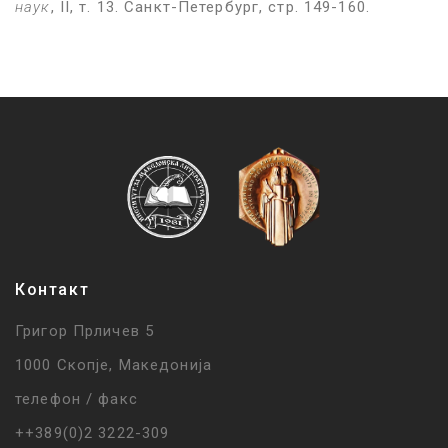
наук
, II, т. 13. Санкт-Петербург, стр. 149-160.
Контакт
Григор Прличев 5
1000 Скопје, Македонија
телефон / факс
++389(0)2 3222-309