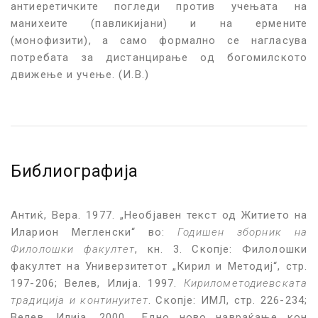
антиеретичките погледи против учењата на
манихеите (павликијани) и на ермените
(монофизити), а само формално се нагласува
потребата за дистанцирање од богомилското
движење и учење. (И.В.)
Библиографија
Антиќ, Вера. 1977. „Необјавен текст од Житието на
Иларион Мегленски“ во:
Годишен зборник на
Филолошки факултет
, кн. 3. Скопје: Филолошки
факултет на Универзитетот „Кирил и Методиј“, стр.
197-206; Велев, Илија. 1997.
Кирилометодиевската
традиција и континуитет
. Скопје: ИМЛ, стр. 226-234;
Велев, Илија. 2000. „Едно ново навраќање кон