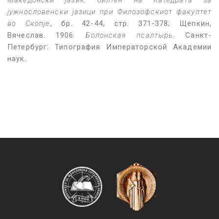
јужнословенски јазици при Филозофскиот факултет
во Скопје
, бр. 42-44, стр. 371-378; Щепкин,
Вячеслав. 1906.
Болонская псалтырь
. Санкт-
Петербург: Типография Императорской Академии
наук.