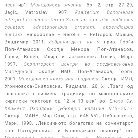
псалтир“.
Македонска музика
, бр. 2, стр. 27-29;
Jagić, Vatroslav. 1907.
Psalterium Bononiense
interpretationem veterem Slavicam cum aliis codicibus
collatam, adnotationibus ornatam, appendicibus
auctam
. Vindobonae – Berolini – Petropoli; Мошин,
Владимир. 2011.
Избрани дела, кн. 9
. прир. Ѓорѓи
Поп-Атанасов. Скопје: Менора; Поп-Атанасов,
Ѓорги, Велев, Илија и Јакимовска-Тошиќ, Маја.
1997.
Скрипторски центри во средновековна
Македонија.
Скопје: ИМЛ; Поп-Атанасов, Ѓорги.
2001.
Македонска книжевна традиција
. Скопје: ИМЛ;
Угриновска-Скаловска, Радмила. 2016. „Траги од
глаголската писмена традиција во македонските
кирилски текстови од 12 и 13 век“ во:
Епоха Св.
Климент Охридски: јубилејно издание 916–2016
.
Скопје: МАНУ, Мар-Саж, стр. 645-652; Цубалевска,
Мери. 1998. „Лексичкото богатство на коментарот
кон Погодиновиот и Болоњскиот псалтир“ во:
Македонски јазик: билтен на Катедрата за