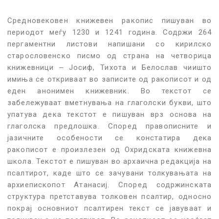
Средновековен книжевен ракопис пишуван во
периодот меѓу 1230 и 1241 година. Содржи 264
пергаментни листови напишани со кирилско
старословенско писмо од страна на четворица
книжевници ‒ Јосиф, Тихота и Белослав чиишто
имиња се откриваат во записите од ракописот и од
еден анонимен книжевник. Во текстот се
забележуваат вметнувања на глаголски букви, што
упатува дека текстот е пишуван врз основа на
глаголска предлошка. Според правописните и
јазичните особености се констатира дека
ракописот е произлезен од Охридската книжевна
школа. Текстот е пишуван во архаична редакција на
псалтирот, каде што се зачувани толкувањата на
архиепископот Атанасиј. Според содржинската
структура претставува толковен псалтир, односно
покрај основниот псалтирен текст се јавуваат и