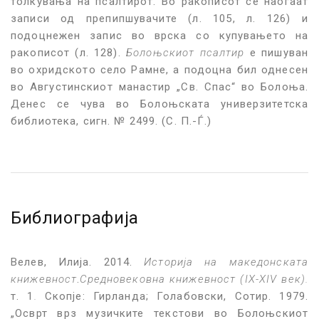
толкувања на псалтирот. Во ракописот се наоѓаат
записи од препипшувачите (л. 105, л. 126) и
подоцнежен запис во врска со купувањето на
ракописот (л. 128).
Болоњскиот псалтир
е пишуван
во охридското село Рамне, а подоцна бил однесен
во Августинскиот манастир „Св. Спас“ во Болоња.
Денес се чува во Болоњската универзитетска
библиотека, сигн. № 2499. (С. П.-Ѓ.)
Библиографија
Велев, Илија. 2014.
Историја на македонската
книжевност
.
Средновековна книжевност
(IX-XIV век).
т. 1
.
Скопје: Гирланда; Голабовски, Сотир. 1979.
„Осврт врз музичките текстови во Болоњскиот