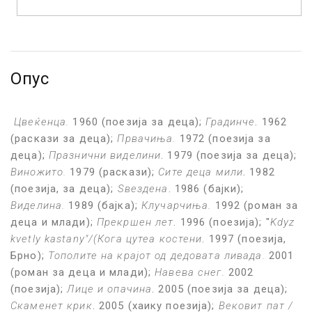
Опус
Цвеќенца.
1960 (поезија за деца);
Градинче
. 1962
(раскази за деца);
Првачиња.
1972 (поезија за
деца);
Празнични виделини
. 1979 (поезија за деца);
Виножито.
1979 (раскази);
Сите деца мили
. 1982
(поезија, за деца);
Ѕвездена
. 1986 (бајки);
Виделина.
1989 (бајка);
Клучарчиња.
1992 (роман за
деца и млади);
Прекршен лет
. 1996 (поезија); "
Kdyz
kvetly kastany"/(Кога цутеа костени
. 1997 (поезија,
Брно);
Тополите на крајот од дедовата ливада.
2001
(роман за деца и млади);
Навева снег.
2002
(поезија);
Лице и опачина
. 2005 (поезија за деца);
Скаменет крик
. 2005 (хаику поезија);
Вековит пат /