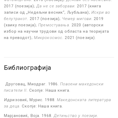
2017 (поезија);
Да не се заборави.
2017 (книга
записи од „Недељни весник“, Љубљана);
Искри во
белутракот
. 2017 (поезија);
Чемер мигови
. 2019
(хаику поезија);
Премостувања.
2020 (авторски
избор на научни трудови од областа на теоријата
на преводот);
Микрокосмос
. 2021 (поезија).
Библиографија
Друговац, Миодраг. 1986.
Повоени македонски
писатели II
. Скопје: Наша книга.
Идризовиќ, Мурис. 1988.
Македонската литература
за деца.
Скопје: Наша книга.
Марјановиќ, Воја. 1968.
Детињство у поезији
.