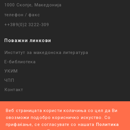
1000 Скопје, Македонија
телефон / факс
++389(0)2 3222-309
Поважни линкови
Институт за македонска литература
Е-библиотека
УКИМ
ЧПП
Контакт
Веб страницата користи колачиња со цел да Ви
овозможи подобро корисничко искуство. Со
прифаќање, се согласувате со нашата
Политика
Политика за приватност |
Политика за колачиња