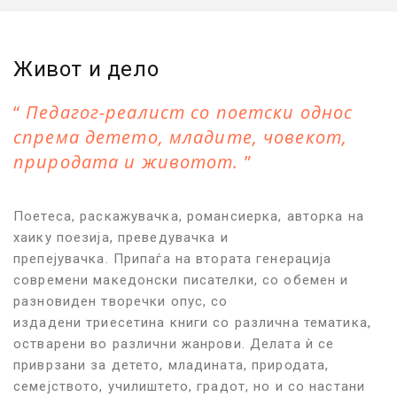
Живот и дело
Педагог-реалист со поетски однос
спрема детето, младите, човекот,
природата и животот.
Поетеса, раскажувачка, романсиерка, авторка на
хаику поезија, преведувачка и
препејувачка. Припаѓа на втората генерација
современи македонски писателки, со обемен и
разновиден творечки опус, со
издадени триесетина книги со различна тематика,
остварени во различни жанрови. Делата ѝ се
приврзани за детето, младината, природата,
семејството, училиштето, градот, но и со настани