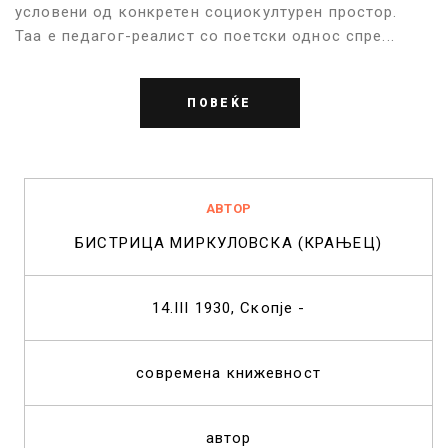
условени од конкретен социокултурен простор.
Таа е педагог-реалист со поетски однос спре...
ПОВЕЌЕ
АВТОР
БИСТРИЦА МИРКУЛОВСКА (КРАЊЕЦ)
14.III 1930, Скопје -
современа книжевност
автор