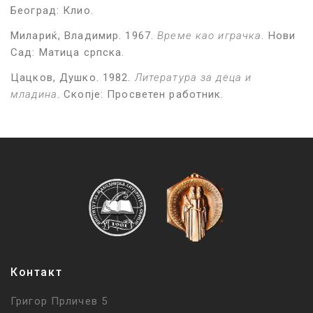
Београд: Клио.
Милариќ, Владимир. 1967.
Време као играчка
. Нови
Сад: Матица српска.
Цацков, Душко. 1982.
Литература за деца и
младина
. Скопје: Просветен работник.
Контакт
Григор Прличев 5