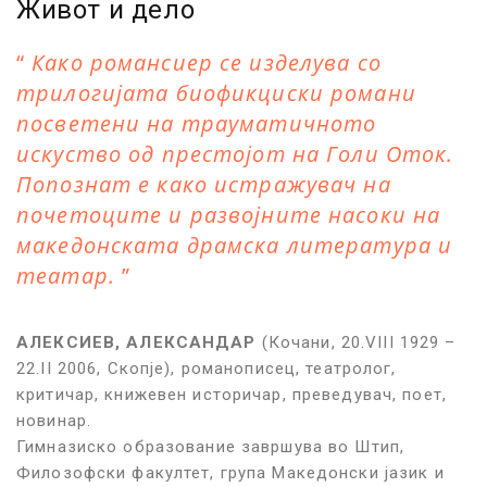
Живот и дело
Како романсиер се изделува со
трилогијата биофикциски романи
посветени на трауматичното
искуство од престојот на Голи Оток.
Попознат е како истражувач на
почетоците и развојните насоки на
македонската драмска литература и
театар.
АЛЕКСИЕВ
,
АЛЕКСАНДАР
(Кочани, 20.VIII 1929 –
22.II 2006, Скопје), романописец, театролог,
критичар, книжевен историчар, преведувач, поет,
новинар.
Гимназиско образование завршува во Штип,
Филозофски факултет, група Македонски јазик и