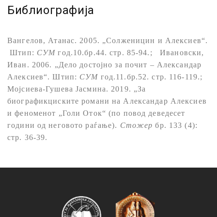
Библиографија
Вангелов, Атанас. 2005. „Солженицин и Алексиев“.
Штип:
СУМ
год.10.бр.44. стр. 85-94.; Ивановски,
Иван. 2006. „Дело достојно за почит – Александар
Алексиев“. Штип:
СУМ
год.11.бр.52. стр. 116-119.;
Мојсиева-Гушева Јасмина. 2019. „За
биографикциските романи на Александар Алексиев
и феноменот „Голи Оток“ (по повод деведесет
години од неговото раѓање).
Стожер
бр. 133 (4):
стр. 36-39.