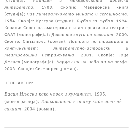
(студија);
Илинден и македонската драмска
литература
. 1983. Скопје: Македонска книга
(студија);
Низ литературното минато и сегашноста
.
1984. Скопје: Култура (студии);
Љубов за љубов
. 1994.
Кочани: Совет на аматерските и алтернативни театри –
ФААТ (монографија);
Деветте круга на пеколот
. 2000.
Скопје: Сигмапрес (роман);
Потрага по традиција и
континуитет: литературно-историски и
театролошки истражувања
. 2001. Скопје:
Гоце
Делчев
(монографија);
Чардак ни на небо ни на земја.
2003. Скопје: Сигмапрес (роман).
НЕОБЈАВЕНИ:
Васил Иљоски како човек и хуманист
. 1995.
(монографија);
Татковината е онаму каде што н
è
сакаат
. 2004 (роман).