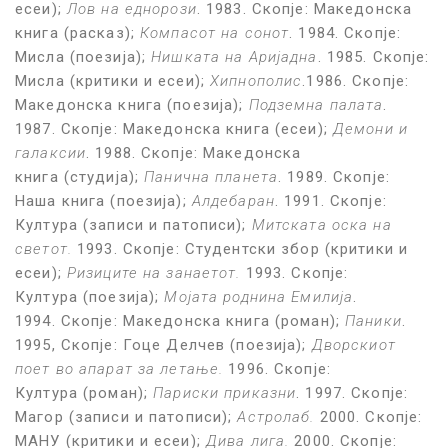
есеи);
Лов на еднорози
. 1983. Скопје: Македонска
книга (расказ);
Компасот на сонот
. 1984. Скопје:
Мисла (поезија);
Нишката на Аријадна
. 1985. Скопје:
Мисла (критики и есеи);
Хипнополис
.1986. Скопје:
Македонска книга (поезија);
Подземна палата
.
1987. Скопје: Македонска книга (есеи);
Демони и
галаксии
. 1988. Скопје: Македонска
книга (студија);
Панична планета
. 1989. Скопје:
Наша книга (поезија);
Алдебаран
. 1991. Скопје:
Култура (записи и патописи);
Митската оска на
светот.
1993. Скопје: Студентски збор (критики и
есеи);
Ризиците на занаетот.
1993. Скопје:
Култура (поезија);
Мојата роднина Емилија
.
1994. Скопје: Македонска книга (роман);
Паники
.
1995, Скопје: Гоце Делчев (поезија);
Дворскиот
поет во апарат за летање.
1996. Скопје:
Култура (роман);
Париски приказни
. 1997. Скопје:
Магор (записи и патописи);
Астролаб.
2000. Скопје:
МАНУ (критики и есеи);
Дива лига.
2000. Скопје: