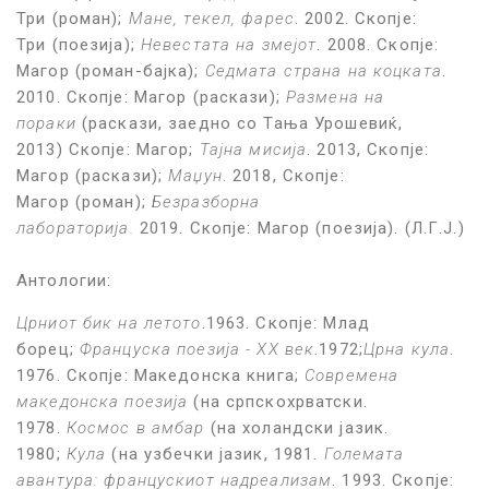
Три (роман);
Мане, текел, фарес
. 2002. Скопје:
Три (поезија);
Невестата на змејот
. 2008. Скопје:
Магор (роман-бајка);
Седмата страна на коцката
.
2010. Скопје: Магор (раскази);
Размена на
пораки
(раскази, заедно со Тања Урошевиќ,
2013) Скопје: Магор;
Тајна мисија
. 2013, Скопје:
Магор (раскази);
Маџун
. 2018, Скопје:
Магор (роман);
Безразборна
лабораторија.
2019. Скопје: Магор (поезија). (Л.Г.Ј.)
Антологии:
Црниот бик на летото
.1963. Скопје: Млад
борец;
Француска поезија - ХХ век
.1972;
Црна кула
.
1976. Скопје: Македонска книга;
Современа
македонска поезија
(на српскохрватски.
1978.
Космос в амбар
(на холандски јазик.
1980;
Кула
(на узбечки јазик, 1981.
Големата
авантура: францускиот надреализам
. 1993. Скопје: