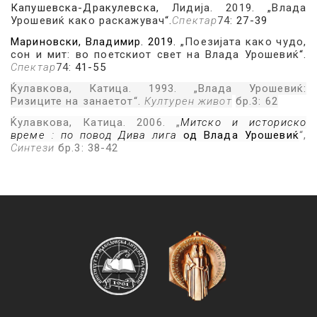
Капушевска-Дракулевска,
Лидија. 2019.
„
Влада
Урошевиќ како раскажувач
“.
Спектар
74:
27-39
Мариновски, Владимир. 2019.
„Поезијата како чудо,
сон и мит: во поетскиот свет на Влада Урошевиќ
“.
Спектар
74
:
41-55
Ќулавкова, Катица
. 1993. „Влада Урошевиќ:
Ризиците на занаетот“.
Културен живот
бр.3: 62
Ќулавкова, Катица
. 2006. „
Митско и историско
време : по повод Дива лига
од Влада Урошевиќ
“,
Синтези
бр.3: 38-42