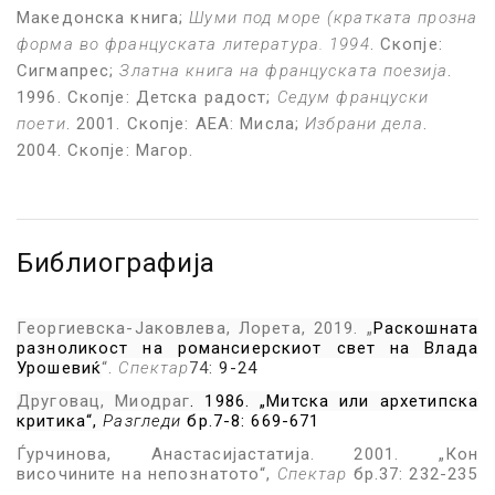
Македонска книга;
Шуми под море (кратката прозна
форма во француската литература. 1994
. Скопје:
Сигмапрес;
Златна книга на француската поезија
.
1996. Скопје: Детска радост;
Седум француски
поети
. 2001. Скопје: АЕА: Мисла;
Избрани дела
.
2004. Скопје: Магор.
Библиографија
Георгиевска-Јаковлева, Лорета
, 2019. „
Раскошната
разноликост на романсиерскиот свет на Влада
Урошевиќ
“.
Спектар
74:
9-24
Друговац, Миодраг
.
1986.
„
Митска или архетипска
критика
“
,
Разгледи
бр.7-8
:
669-671
Ѓурчинова, Анастасија
статија. 2001.
„
Кон
височините на непознатото
“,
Спектар
бр.37: 232-235