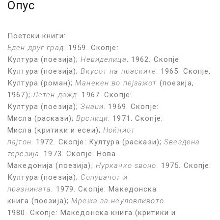
Опус
Поетски книги:
Еден друг град.
1959. Скопје:
Култура (поезија);
Невиделица
. 1962. Скопје:
Култура (поезија);
Вкусот на праските
. 1965. Скопје:
Култура (роман);
Манекен во пејзажот
(поезија,
1967);
Летен дожд
. 1967. Скопје:
Култура (поезија);
Знаци
. 1969. Скопје:
Мисла (раскази);
Врсници.
1971. Скопје:
Мисла (критики и есеи);
Ноќниот
пајтон.
1972. Скопје: Култура (раскази);
Ѕвездена
терезија.
1973. Скопје: Нова
Македонија (поезија);
Нуркачко ѕвоно.
1975. Скопје:
Култура (поезија);
Сонувачот и
празнината.
1979. Скопје: Македонска
книга (поезија);
Мрежа за неуловливото
.
1980. Скопје: Македонска книга (критики и