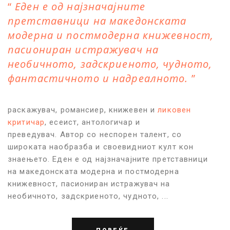
Еден е од најзначајните
претставници на македонската
модерна и постмодерна книжевност,
пасиониран истражувач на
необичното, задскриеното, чудното,
фантастичното и надреалното.
раскажувач, романсиер, книжевен и
ликовен
критичар
, есеист, антологичар и
преведувач. Автор со неспорен талент, со
широката наобразба и своевидниот култ кон
знаењето. Еден е од најзначајните претставници
на македонската модерна и постмодерна
книжевност, пасиониран истражувач на
необичното, задскриеното, чудното, ...