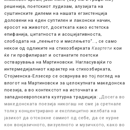
решенија, поетскиот лудизам, алузијата на
суштинските дилеми на нашата егзистенција
доловени на еден суптилен и лаконски начин,
еросот на животот, досетката како естетска
епифанија, цитатноста и асоцијативноста,
слободата на „пеењето и мислењето“..., се само
некои од одликите на стихозбирката
Квартети
кои
ќе ги профилираат и останатите поетски
остварувања на Мартиновски. Нагласувајќи го
интермедијалниот карактер на стихозбирката,
Стојменска-Елзесер се осврнува во тој поглед на
влогот на Мартиновски за целокупната македонска
поезија, а во контекстот на источната и
западноевропската културна традиција:
„Досега во
македонската поезија никогаш не сме ја сретнале
толку концентрирано и експлицитно желбата на
јазикот да отскокне самиот од себе, да се нурне
кон вонјазичното, визуелното и музичкото, како во