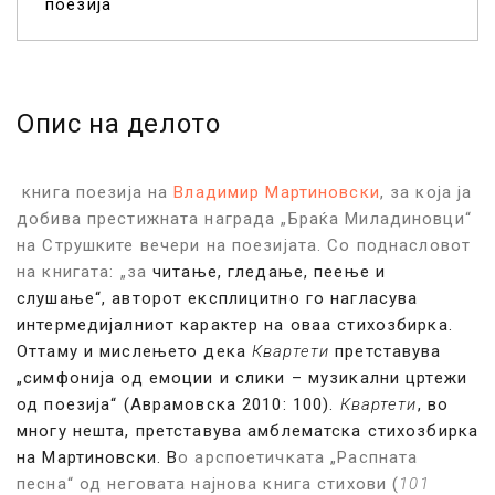
поезија
Опис на делото
книга поезија на
Владимир Мартиновски
, за која
ја
добива престижната награда „Браќа Миладиновци“
на Струшките вечери на поезијата.
С
о поднасловот
на книгата: „за
читање, гледање, пеење и
слушање
“, авторот експлицитно го нагласува
интермедијалниот карактер на оваа стихозбирка.
Оттаму и мислењето дека
Квартети
претставува
„симфонија од емоции и слики – музикални цртежи
од поезија“ (Аврамовска 2010: 100).
Квартети
, во
многу нешта, претставува амблематска стихозбирка
на Мартиновски. В
о арспоетичката „Распната
песна“ од неговата најнова книга стихови (
101