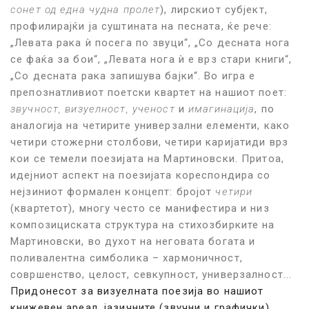
сонет од една чудна пролет
), лирскиот субјект,
профилирајќи ја суштината на песната, ќе рече:
„Левата рака ѝ посега по звуци“, „Со десната нога
се фаќа за бои“, „Левата нога ѝ е врз стари книги“,
„Со десната рака запишува бајки“. Во игра е
препознатливиот поетски квартет на нашиот поет:
звучност, визуелност, ученост
и
имагинација
, по
аналогија на четирите универзални елементи, како
четири стожерни столбови, четири каријатиди врз
кои се темели поезијата на Мартиновски. Притоа,
и
дејниот аспект на
поезијата
кореспондира со
нејзиниот формален концепт
:
бројот
ч
етири
(квартетот), многу често се манифестира и низ
композициската структура на стихозбирките на
Мартиновски, во духот на неговата богата и
поливалентна симболика – хармоничност,
совршенство,
целост,
севкупност
, универзалност...
Придонесот за визуелната поезија во нашиот
книжевен ареал, јазичните (звучни и графички)