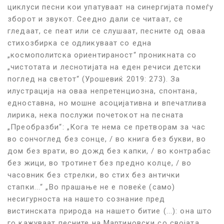
циклуси песни кои упатуваат на синергијата помеѓу
зборот и звукот. Сеедно дали се читаат, се
гледаат, се пеат или се слушаат, песните од оваа
стихозбирка се одликуваат со една
„
космополитска ориентираност“ проникната со
„чистотата и леснотијата на еден речиси детски
поглед на светот“ (Урошевиќ 2019: 273). За
илустрација на оваа непретенциозна, спонтана,
едноставна, но мошне асоцијативна и впечатлива
лирика, нека послужи почетокот на песната
„Преобразби“: „
Кога те нема се претворам за час
во сончоглед без сонце, / во книга без букви, во
дом без врати, во дожд без капки, / во контрабас
без жици, во тротинет без предно колце, / во
часовник без стрелки, во стих без антички
стапки...“ „Во прашање не е повеќе (само)
несигурноста на нашето сознание пред
вистинската природа на нашето битие (...): она што
го кажуваат песните на Мартиновски со својата