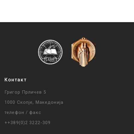
Контакт
Григор Прличев 5
1000 Скопје, Македонија
телефон / факс
++389(0)2 3222-309