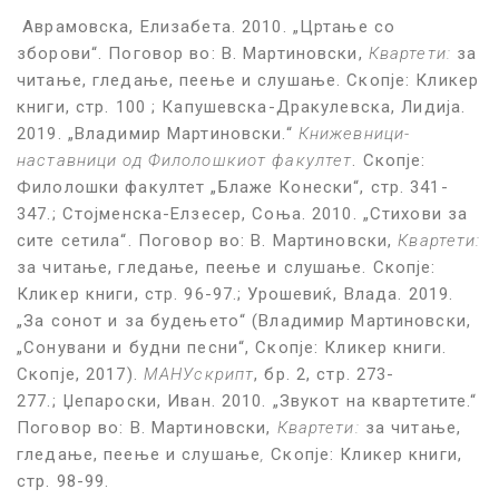
Аврамовска, Елизабета. 2010. „Цртање со
зборови“.
Поговор во: В. Мартиновски,
Квартети:
за
читање, гледање, пеење и слушање.
Скопје
:
Кликер
книги, стр. 100 ; Капушевска-Дракулевска, Лидија.
2019. „Владимир Мартиновски.“
Книжевници-
наставници од Филолошкиот факултет
. Скопје:
Филолошки факултет „Блаже Конески“, стр. 341-
347.;
Стојменска-Елзесер, Соња. 2010. „Стихови за
сите сетила“. Поговор во: В. Мартиновски,
Квартети:
за читање, гледање, пеење и слушање.
Скопје
:
Кликер книги, стр. 96-97.;
Урошевиќ, Влада. 2019.
„За сонот и за будењето“ (Владимир Мартиновски,
„Сонувани и будни песни“, Скопје: Кликер
книги
.
Скопје, 2017).
МАНУскрипт
, бр. 2, стр. 273-
277.;
Џепароски, Иван. 2010. „Звукот на квартетите.“
Поговор во: В. Мартиновски,
Квартети:
за читање,
гледање, пеење и слушање
,
Скопје
:
Кликер книги,
стр. 98-99.