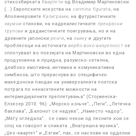
стихозбирката
Квартети
од Владимир Мартиновски.
(...) Европските искуства на
carmina figurata
, на
Аполинеровите
Калиграми
, на футуристичките
заумни
стихови, на надреалистичките
прекрасни
трупови
и дадаистичките поигрувања, но и на
древните јапонски
ренги
, на
хаику
и другите
проблесоци на источната
вербо-воко-визуелност
се
сплотуваат во поезијата на Мартиновски во една
продуховена и луцидна, разумско-сетилна,
длабоко емотивна, интимна и комуникативна
симбиоза, што прераснува во специфичен
македонски пандан на универзалната поетска
потрага по ненасетените можности на
интермедијалните преплетувања“ (Стојменска-
Елзесер
2010: 96). „Морско коњче“, „Пеги“, „Летечка
баклава“, „Балонот се надува“, „Наместо чадор“,
„Меѓу огледала“... се само некои од песните кои се
спој на говорот и сликата. „Внатрешна музика“,
„Џез-квартет“ и „Езгии“, пак, се н
аслови на одделни