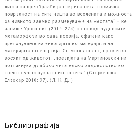
листа на преобразби ја открива сета космичка
поврзаност на сите нешта во вселената и можноста
за нивното заемно разменување на местата“ – ќе
запише Урошевиќ (2019: 274) по повод чудесните
метаморфози во оваа поезија, сфатени како
преточување на енергијата во материја, и на
материјата во енергија. Со многу полет, ерос и со
восхит од животот, „поезијата на Мартиновски ни
поттикнува длабоко читателско задоволство во
коешто учествуваат сите сетила“ (Стојменска-
Елзесер
2010: 97). (Л. К. Д. )
Библиографија