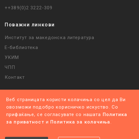
++389(0)2 3222-309
Поважни линкови
Институт за македонска литература
Е-библиотека
УКИМ
ЧПП
Контакт
Веб страницата користи колачиња со цел да Ви
овозможи подобро корисничко искуство. Со
прифаќање, се согласувате со нашата
Политика
Политика за приватност |
Политика за колачиња
за приватност
и
Политика за колачиња
.
©
2026
Сите права се задржани
.
Изработено од
Unet