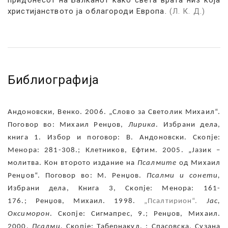
христијанството ја облагороди Европа.
(Л. К. Д.)
Библиографија
Андоновски, Венко. 2006. „
Слово за Светолик Михаил
“.
Поговор во: Михаил Ренџов,
Лирика
. Избрани дела,
книга 1. Избор и поговор: В. Андоновски. Скопје:
Менора: 281-308.;
Клетников, Ефтим. 2005. „Јазик –
молитва. Кон второто издание на
Псалмите
од Михаил
Ренџов“. Поговор во: М. Ренџов.
Псалми и сонети,
Избрани дела, Книга 3, Скопје: Менора: 161-
176.;
Ренџов, Михаил. 1998.
„Псалтирион“.
Јас,
Оксиморон
. Скопје: Сигмапрес, 9.;
Ренџов, Михаил.
2000.
Псалми.
Скопје: Табернакул. ;
Спасовска, Сузана