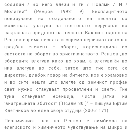
соѕидан / Во него влези и ти / Псалми / И /
Молитви’“ (Ренџов 1998: 9). Експлицитното
поврзување на создавањето на песната со
молитвата упатува на поетовото верување во
сакралната вредност на песната. Ваквиот однос на
Ренџов спрема песната и спрема нејзиниот основен
градбен елемент – зборот, кореспондира со
светоста на зборот во христијанството. Ренџов „во
зборовите влегува како во храм, а влегувајќи во
нив влегува во себе, затоа што тие сега се
директен, длабок говор на битието, кое е храмовно
и во сите нешта што влегле од земниот профан
свет нужно стануваат просветлени и свети. Тие
тука стануваат есенција, чиста јатка на
‘внатрешната збитост’ (‘Псалм 80’)“ – пишува Ефтим
Клетников во една своја студија (2006: 171).
Псалмичниот пев на Ренџов е симбиоза на
елегиското и химничното чувствување на микро и