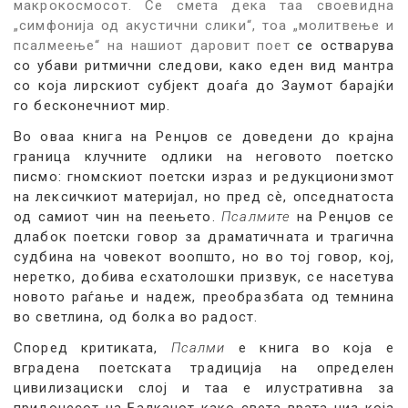
макрокосмосот. Се смета дека таа
своевидна
„симфонија од акустични слики“, тоа „молитвење и
псалмеење“ на нашиот даровит поет
се остварува
со убави ритмични следови, како еден вид мантра
со која лирскиот субјект доаѓа до Заумот барајќи
го бесконечниот мир.
Во оваа книга на Ренџов се доведени до крајна
граница клучните одлики на неговото поетско
писмо: гномскиот поетски израз и редукционизмот
на лексичкиот материјал, но пред сè, опседнатоста
од самиот чин на пеењето.
Псалмите
на Ренџов се
длабок поетски говор за драматичната и трагична
судбина на човекот воопшто, но во тој говор, кој,
неретко, добива есхатолошки призвук, се насетува
новото раѓање и надеж, преобразбата од темнина
во светлина, од болка во радост.
Според критиката,
Псалми
е книга во која е
вградена поетската традиција на определен
цивилизациски слој и таа е илустративна за
придонесот на Балканот како света врата низ која