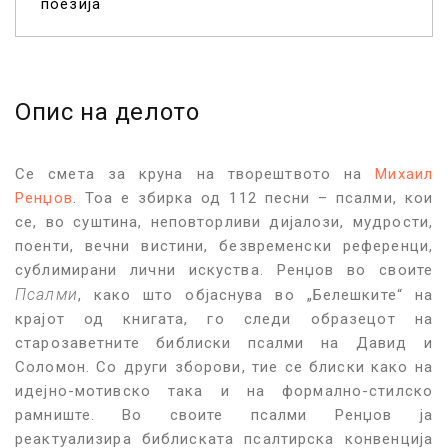
поезија
Опис на делото
С
е смета за круна на творештвото на
Михаил
Ренџов
. Тоа е збирка од 112 песни – псалми, кои
се, во суштина, неповторливи дијалози, мудрости,
поенти, вечни вистини, безвременски референци,
сублимирани лични искуства. Ренџов во своите
Псалми
, како што објаснува во „Белешките“ на
крајот од книгата, го следи образецот на
старозаветните библиски псалми на Давид и
Соломон. Со други зборови, тие се блиски како на
идејно-мотивско така и на формално-стилско
рамниште. Во своите псалми Ренџов ја
реактуализира библиската псалтирска конвенција