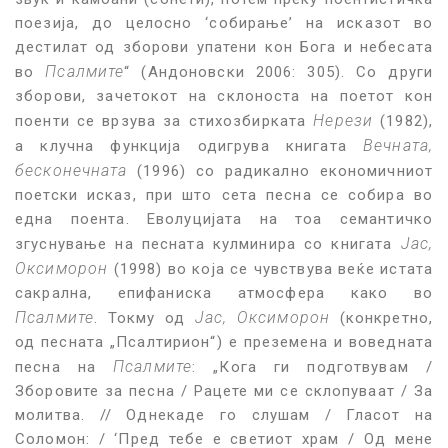
поезија, до целосно ‘собирање’ на исказот во
дестилат од зборови упатени кон Бога и небесата
Псалмите
во
“ (Андоновски 2006: 305). Со други
зборови, зачетокот на склоноста на поетот кон
Нерези
поенти се врзува за стихозбирката
(1982),
Вечната,
а клучна функција одигрува книгата
бесконечната
(1996) со радикално економичниот
поетски исказ, при што сета песна се собира во
една поента. Еволуцијата на тоа семантичко
Јас,
згуснување на песната кулминира со книгата
Оксиморон
(1998) во која се чувствува веќе истата
сакрална, епифаниска атмосфера како во
Псалмите
Јас, Оксиморон
. Токму од
(конкретно,
од песната „Псалтирион“) е преземена и воведната
Псалмите
песна на
: „Кога ги подготвувам /
Зборовите за песна / Рацете ми се склопуваат / За
молитва. // Однекаде го слушам / Гласот на
Соломон: / ‘Пред тебе е светиот храм / Од мене