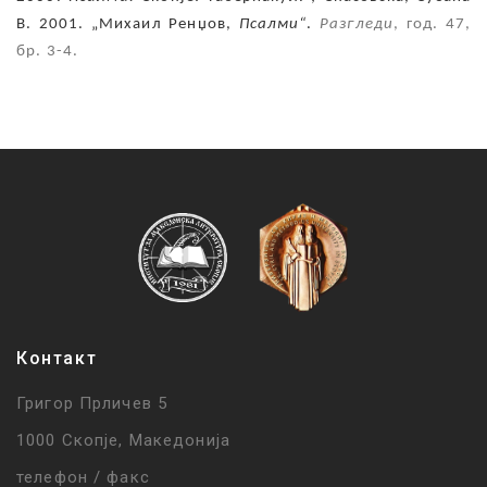
В. 2001. „
Михаил Ренџов,
Псалми
“
.
Разгледи
, год. 47,
бр. 3-4.
Контакт
Григор Прличев 5
1000 Скопје, Македонија
телефон / факс