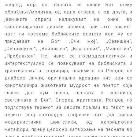
според која со песната се слави Бог преку
обраќање/молитва, од една страна, а од друга, и
јазичните спреги наликуваат на оние во
канонизираните лирски записи, при што нашиот
поет ги презема библиските епитети кои му се
придаваат на Бог: „Оче мој“, „Севишен“,
„Сеприсутен“, „Возвишен“, „Благовник“, „Милостив“,
„Преблажен“. Но, иако се посмодернистички и
интертекстуално се повикуваат на библиската и
христијанската традиција, псалмите на Ренџов се
длабоко лични, оригинални креации низ кои се
кристализира животната мудрост на поетот која
гласи: „јас сум песна, песната е светлина,
светлината е Бог“. Според критиката, Ренџов го
подготвува теренот за своите псалми во текот на
целиот свој претходен творечки пат: „од силни
модернистички шок-слики, од каприциозни
метафори, преку целосно затворање на песната во
звук и камбани (сонети), потем преку поентистичка