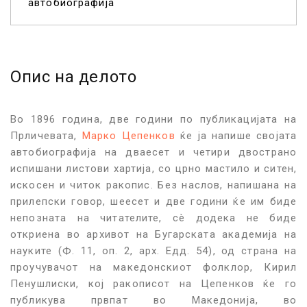
автобиографија
Опис на делото
Во 1896 година, две години по публикацијата на
Прличевата,
Марко Цепенков
ќе ја напише својата
автобиографија на дваесет и четири двострано
испишани листови хартија, со црно мастило и ситен,
искосен и читок ракопис. Без наслов, напишана на
прилепски говор, шеесет и две години ќе им биде
непозната на читателите, сè додека не биде
откриена во архивот на Бугарската академија на
науките (Ф. 11, оп. 2, арх. Едд. 54), од страна на
проучувачот на македонскиот фолклор, Кирил
Пенушлиски, кој ракописот на Цепенков ќе го
публикува првпат во Македонија, во