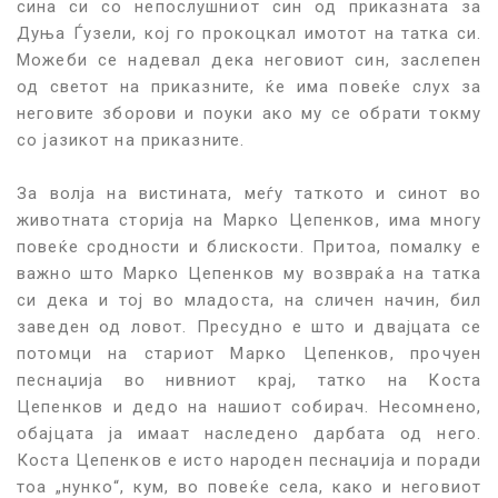
сина си со непослушниот син од приказната за
Дуња Ѓузели, кој го прокоцкал имотот на татка си.
Можеби се надевал дека неговиот син, заслепен
од светот на приказните, ќе има повеќе слух за
неговите зборови и поуки ако му се обрати токму
со јазикот на приказните.
За волја на вистината, меѓу таткото и синот во
животната сторија на Марко Цепенков, има многу
повеќе сродности и блискости. Притоа, помалку е
важно што Марко Цепенков му возвраќа на татка
си дека и тој во младоста, на сличен начин, бил
заведен од ловот. Пресудно е што и двајцата се
потомци на стариот Марко Цепенков, прочуен
песнаџија во нивниот крај, татко на Коста
Цепенков и дедо на нашиот собирач. Несомнено,
обајцата ја имаат наследено дарбата од него.
Коста Цепенков е исто народен песнаџија и поради
тоа „нунко“, кум, во повеќе села, како и неговиот