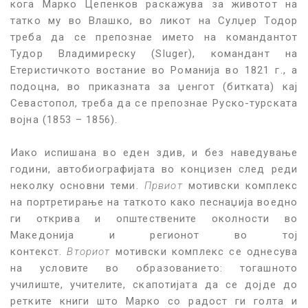
кога Марко Цепенков раскажува за животот на
татко му во Влашко, во ликот на Сулџер Тодор
треба да се препознае името на командантот
Тудор Владимиреску (Sluger), командант на
Етеристичкото востание во Романија во 1821 г., а
подоцна, во приказната за џенгот (битката) кај
Севастопол, треба да се препознае Руско-турската
војна (1853 – 1856).
Иако испишана во еден здив, и без наведување
години, автобиографијата во концизен след реди
неколку основни теми.
Првиот
мотивски комплекс
на портретирање на таткото како песнаџија воедно
ги открива и општествените околности во
Македонија и регионот во тој
контекст.
Вториот
мотивски комплекс се однесува
на условите во образованието: тогашното
училиште, учителите, скапотијата да се дојде до
ретките книги што Марко со радост ги голта и