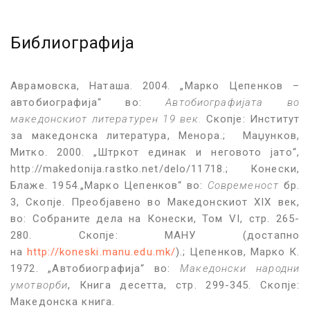
Библиографија
Аврамовска, Наташа. 2004. „Марко Цепенков –
автобиографија“ во:
Автобиографијата во
македонскиот литературен 19 век.
Скопје: Институт
за македонска литература, Менора.; Маџунков,
Митко. 2000. „Штркот единак и неговото јато“,
http://makedonija.rastko.net/delo/11718.; Конески,
Блаже. 1954
.
„Марко Цепенков“ во:
Современост
бр.
3, Скопје. Преобјавено во Македонскиот XIX век,
во: Собраните дела на Конески, Том VI, стр. 265-
280. Скопје: МАНУ (достапно
на
http://koneski.manu.edu.mk/
).; Цепенков, Марко К.
1972. „Автобиографија“ во:
Македонски народни
умотворби
, Книга десетта, стр. 299-345. Скопје:
Македонска книга.