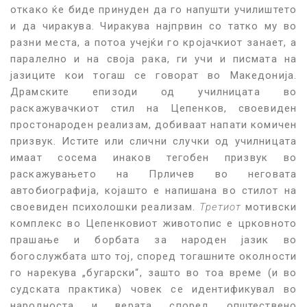
откако ќе биде принуден да го напушти училиштето
и да чиракува. Чиракува најпрвин со татко му во
разни места, а потоа учејќи го кројачкиот занает, а
паралелно и на своја рака, ги учи и писмата на
јазиците кои тогаш се говорат во Македонија.
Драмските епизоди од училницата во
раскажувачкиот стил на Цепенков, своевиден
простонароден реализам, добиваат напати комичен
призвук. Истите или слични случки од училницата
имаат сосема инаков тегобен призвук во
раскажувањето на Прличев во неговата
автобиографија, којашто е напишана во стилот на
своевиден психолошки реализам.
Третиот
мотивски
комплекс во Цепенковиот животопис е црковното
прашање и борбата за народен јазик во
богослужбата што тој, според тогашните околности
го нарекува „бугарски“, зашто во тоа време (и во
судската практика) човек се идентификувал во
народноста и верата според општествено