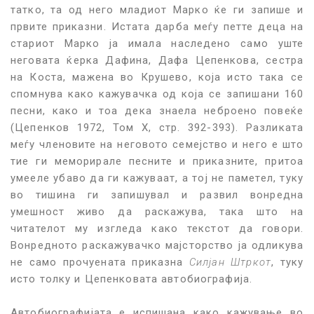
татко, та од него младиот Марко ќе ги запише и
првите приказни. Истата дарба меѓу петте деца на
стариот Марко ја имала наследено само уште
неговата ќерка Дафина, Дафа Цепенкова, сестра
на Коста, мажена во Крушево, која исто така се
спомнува како кажувачка од која се запишани 160
песни, како и тоа дека знаела неброено повеќе
(Цепенков 1972, Том X, стр. 392-393). Разликата
меѓу членовите на неговото семејство и него е што
тие ги меморирале песните и приказните, притоа
умееле убаво да ги кажуваат, а тој не паметел, туку
во тишина ги запишувал и развил вонредна
умешност живо да раскажува, така што на
читателот му изгледа како текстот да говори.
Вонредното раскажувачко мајсторство ја одликува
не само прочуената приказна
Силјан Штркот
, туку
исто толку и Цепенковата автобиографија.
Автобиографијата е испишана како кажување во