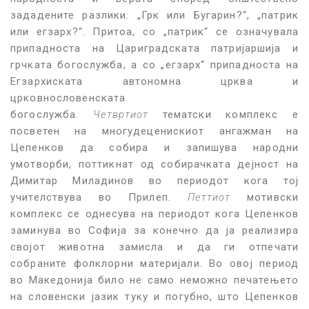
зададените разлики: „Грк или Бугарин?“, „патрик
или егзарх?“. Притоа, со „патрик“ се означувала
припадноста на Цариградската патријаршија и
грчката богослужба, а со „егзарх“ припадноста на
Егзархиската автономна црква и
црковнословенската
богослужба.
Четвртиот
тематски комплекс е
посветен на многудеценискиот ангажман на
Цепенков да собира и запишува народни
умотворби, поттикнат од собирачката дејност на
Димитар Миладинов во периодот кога тој
учителствува во Прилеп.
Петтиот
мотивски
комплекс се однесува на периодот кога Цепенков
заминува во Софија за конечно да ја реализира
својот животна замисла и да ги отпечати
собраните фолклорни материјали. Во овој период
во Македонија било не само неможно печатењето
на словенски јазик туку и погубно, што Цепенков