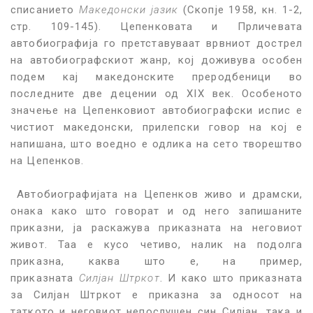
списанието
Македонски јазик
(Скопје 1958, кн. 1-2,
стр. 109-145). Цепенковата и Прличевата
автобиографија го претставуваат врвниот дострел
на автобиографскиот жанр, кој доживува особен
подем кај македонските преродбеници во
последните две децении од XIX век. Особеното
значење на Цепенковиот автобиографски испис е
чистиот македонски, прилепски говор на кој е
напишана, што воедно е одлика на сето творештво
на Цепенков.
Автобиографијата на Цепенков живо и драмски,
онака како што говорат и од него запишаните
приказни, ја раскажува приказната на неговиот
живот. Таа е кусо четиво, налик на подолга
приказна, каква што е, на пример,
приказната
Силјан Штркот
. И како што приказната
за Силјан Штркот е приказна за односот на
таткото и неговиот непослушен син Силјан, така и