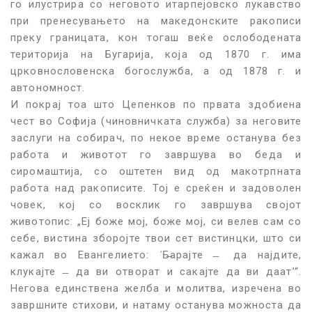
го илустрира со неговото итарпејовско лукавство
при пренесувањето на македонските ракописи
преку границата, кон тогаш веќе ослободената
територија на Бугарија, која од 1870 г. има
црковнословенска богослужба, а од 1878 г. и
автономност.
И покрај тоа што Цепенков по првата здобиена
чест во Софија (чиновничката служба) за неговите
заслуги на собирач, по некое време останува без
работа и животот го завршува во беда и
сиромаштија, со оштетен вид од макотрпната
работа над ракописите. Тој е среќен и задоволен
човек, кој со восклик го завршува својот
животопис: „Еј боже мој, боже мој, си велев сам со
себе, вистина зборојте твои сет вистинцки, што си
кажал во Евангелието:
‘
Б̶арајте ̶ да најдите,
клукајте ̶ да ви отворат и сакајте да ви даат’“.
Негова единствена желба и молитва, изречена во
завршните стихови, и натаму останува можноста да