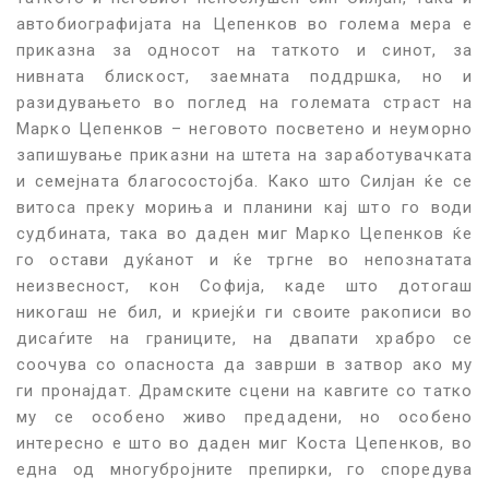
автобиографијата на Цепенков во голема мера е
приказна за односот на таткото и синот, за
нивната блискост, заемната поддршка, но и
разидувањето во поглед на големата страст на
Марко Цепенков – неговото посветено и неуморно
запишување приказни на штета на заработувачката
и семејната благосостојба. Како што Силјан ќе се
витоса преку мориња и планини кај што го води
судбината, така во даден миг Марко Цепенков ќе
го остави дуќанот и ќе тргне во непознатата
неизвесност, кон Софија, каде што дотогаш
никогаш не бил, и криејќи ги своите ракописи во
дисаѓите на границите, на двапати храбро се
соочува со опасноста да заврши в затвор ако му
ги пронајдат. Драмските сцени на кавгите со татко
му се особено живо предадени, но особено
интересно е што во даден миг Коста Цепенков, во
една од многубројните препирки, го споредува