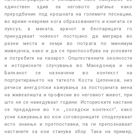
единствен здив за неговото раѓање како
преродбеник под крошната на големите песнаџии,
во време-невреме кога образованието и книгата се
луксуз, а маката, арачот и беспарицата го
принудуваат човекот постојано да мигрира во
разни места и земји во потрага по минимум
живејачка, како и да се приспособува на условите
и потребите на пазарот. Општествените околности
и историските случувања во Македонија и на
Балканот се назначени во контекст на
портретирањето на таткото Коста Цепенков, низ
речиси анегдотски кажувања за постојаната мена
на живеалишта и професии во неговиот живот, при
што не се наведуваат години. Историските настани
се предадени во т.н. „соседски контекст“, како
усни кажувања во кои соговорниците споделуваат
исто знаење и претпоставки, па ги препознаваат
настаните за кои станува збор. Така на пример,