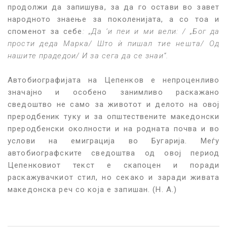
продолжи да запишува, за да го остави во завет
народното знаење за поколенијата, а со тоа и
споменот за себе
: „Да ‘и пеи и ми вели: / „Бог да
прости деда Марка/ Што ѝ пишал тие нешта/ Од
нашите прадедои/ И за сега да се знаи“.
Автобиографијата на Цепенков е непроценливо
значајно и особено занимливо раскажано
сведоштво не само за животот и делото на овој
преродбеник туку и за општествените македонски
преродбенски околности и на родната почва и во
услови на емиграција во Бугарија. Меѓу
автобиографските сведоштва од овој период
Цепенковиот текст е скапоцен и поради
раскажувачкиот стил, но секако и заради живата
македонска реч со која е запишан. (Н. А.)