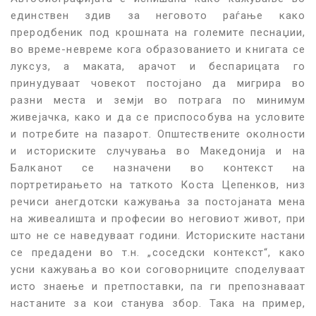
единствен здив за неговото раѓање како
преродбеник под крошната на големите песнаџии,
во време-невреме кога образованието и книгата се
луксуз, а маката, арачот и беспарицата го
принудуваат човекот постојано да мигрира во
разни места и земји во потрага по минимум
живејачка, како и да се приспособува на условите
и потребите на пазарот. Општествените околности
и историските случувања во Македонија и на
Балканот се назначени во контекст на
портретирањето на таткото Коста Цепенков, низ
речиси анегдотски кажувања за постојаната мена
на живеалишта и професии во неговиот живот, при
што не се наведуваат години. Историските настани
се предадени во т.н. „соседски контекст“, како
усни кажувања во кои соговорниците споделуваат
исто знаење и претпоставки, па ги препознаваат
настаните за кои станува збор. Така на пример,