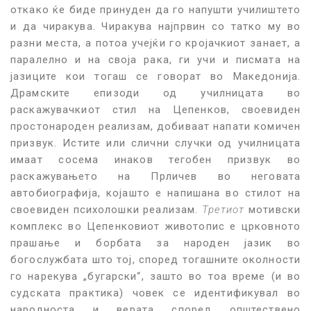
откако ќе биде принуден да го напушти училиштето
и да чиракува. Чиракува најпрвин со татко му во
разни места, а потоа учејќи го кројачкиот занает, а
паралелно и на своја рака, ги учи и писмата на
јазиците кои тогаш се говорат во Македонија.
Драмските епизоди од училницата во
раскажувачкиот стил на Цепенков, своевиден
простонароден реализам, добиваат напати комичен
призвук. Истите или слични случки од училницата
имаат сосема инаков тегобен призвук во
раскажувањето на Прличев во неговата
автобиографија, којашто е напишана во стилот на
своевиден психолошки реализам.
Третиот
мотивски
комплекс во Цепенковиот животопис е црковното
прашање и борбата за народен јазик во
богослужбата што тој, според тогашните околности
го нарекува „бугарски“, зашто во тоа време (и во
судската практика) човек се идентификувал во
народноста и верата според општествено