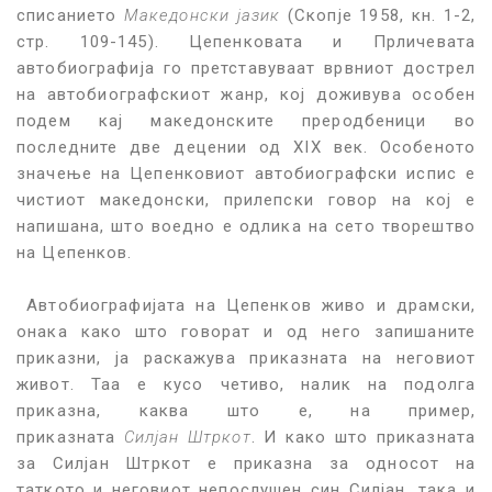
списанието
Македонски јазик
(Скопје 1958, кн. 1-2,
стр. 109-145). Цепенковата и Прличевата
автобиографија го претставуваат врвниот дострел
на автобиографскиот жанр, кој доживува особен
подем кај македонските преродбеници во
последните две децении од XIX век. Особеното
значење на Цепенковиот автобиографски испис е
чистиот македонски, прилепски говор на кој е
напишана, што воедно е одлика на сето творештво
на Цепенков.
Автобиографијата на Цепенков живо и драмски,
онака како што говорат и од него запишаните
приказни, ја раскажува приказната на неговиот
живот. Таа е кусо четиво, налик на подолга
приказна, каква што е, на пример,
приказната
Силјан Штркот
. И како што приказната
за Силјан Штркот е приказна за односот на
таткото и неговиот непослушен син Силјан, така и