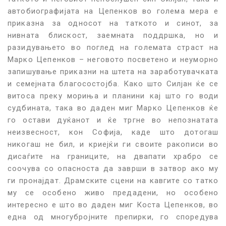
автобиографијата на Цепенков во голема мера е
приказна за односот на таткото и синот, за
нивната блискост, заемната поддршка, но и
разидувањето во поглед на големата страст на
Марко Цепенков – неговото посветено и неуморно
запишување приказни на штета на заработувачката
и семејната благосостојба. Како што Силјан ќе се
витоса преку мориња и планини кај што го води
судбината, така во даден миг Марко Цепенков ќе
го остави дуќанот и ќе тргне во непознатата
неизвесност, кон Софија, каде што дотогаш
никогаш не бил, и криејќи ги своите ракописи во
дисаѓите на границите, на двапати храбро се
соочува со опасноста да заврши в затвор ако му
ги пронајдат. Драмските сцени на кавгите со татко
му се особено живо предадени, но особено
интересно е што во даден миг Коста Цепенков, во
една од многубројните препирки, го споредува