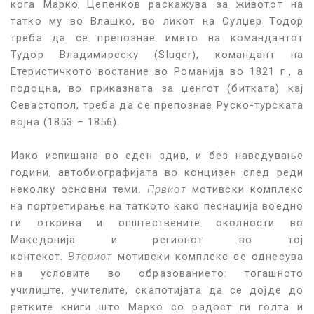
кога Марко Цепенков раскажува за животот на
татко му во Влашко, во ликот на Сулџер Тодор
треба да се препознае името на командантот
Тудор Владимиреску (Sluger), командант на
Етеристичкото востание во Романија во 1821 г., а
подоцна, во приказната за џенгот (битката) кај
Севастопол, треба да се препознае Руско-турската
војна (1853 – 1856).
Иако испишана во еден здив, и без наведување
години, автобиографијата во концизен след реди
неколку основни теми.
Првиот
мотивски комплекс
на портретирање на таткото како песнаџија воедно
ги открива и општествените околности во
Македонија и регионот во тој
контекст.
Вториот
мотивски комплекс се однесува
на условите во образованието: тогашното
училиште, учителите, скапотијата да се дојде до
ретките книги што Марко со радост ги голта и