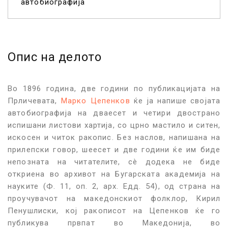
автобиографија
Опис на делото
Во 1896 година, две години по публикацијата на
Прличевата,
Марко Цепенков
ќе ја напише својата
автобиографија на дваесет и четири двострано
испишани листови хартија, со црно мастило и ситен,
искосен и читок ракопис. Без наслов, напишана на
прилепски говор, шеесет и две години ќе им биде
непозната на читателите, сè додека не биде
откриена во архивот на Бугарската академија на
науките (Ф. 11, оп. 2, арх. Едд. 54), од страна на
проучувачот на македонскиот фолклор, Кирил
Пенушлиски, кој ракописот на Цепенков ќе го
публикува првпат во Македонија, во