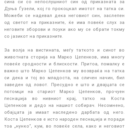
сина си со непослушниот син од приказната за
Дуња Ѓузели, кој го прокоцкал имотот на татка си.
Можеби се надевал дека неговиот син, заслепен
од светот на приказните, ќе има повеќе слух за
неговите зборови и поуки ако му се обрати токму
со јазикот на приказните.
За волја на вистината, меѓу таткото и синот во
животната сторија на Марко Цепенков, има многу
повеќе сродности и блискости. Притоа, помалку е
важно што Марко Цепенков му возвраќа на татка
си дека и тој во младоста, на сличен начин, бил
заведен од ловот. Пресудно е што и двајцата се
потомци на стариот Марко Цепенков, прочуен
песнаџија во нивниот крај, татко на Коста
Цепенков и дедо на нашиот собирач. Несомнено,
обајцата ја имаат наследено дарбата од него.
Коста Цепенков е исто народен песнаџија и поради
тоа „нунко“, кум, во повеќе села, како и неговиот