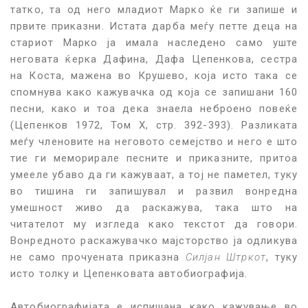
татко, та од него младиот Марко ќе ги запише и
првите приказни. Истата дарба меѓу петте деца на
стариот Марко ја имала наследено само уште
неговата ќерка Дафина, Дафа Цепенкова, сестра
на Коста, мажена во Крушево, која исто така се
спомнува како кажувачка од која се запишани 160
песни, како и тоа дека знаела неброено повеќе
(Цепенков 1972, Том X, стр. 392-393). Разликата
меѓу членовите на неговото семејство и него е што
тие ги меморирале песните и приказните, притоа
умееле убаво да ги кажуваат, а тој не паметел, туку
во тишина ги запишувал и развил вонредна
умешност живо да раскажува, така што на
читателот му изгледа како текстот да говори.
Вонредното раскажувачко мајсторство ја одликува
не само прочуената приказна
Силјан Штркот
, туку
исто толку и Цепенковата автобиографија.
Автобиографијата е испишана како кажување во