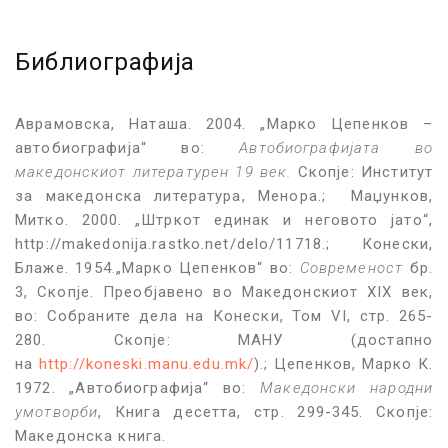
Библиографија
Аврамовска, Наташа. 2004. „Марко Цепенков –
автобиографија“ во:
Автобиографијата во
македонскиот литературен 19 век.
Скопје: Институт
за македонска литература, Менора.; Маџунков,
Митко. 2000. „Штркот единак и неговото јато“,
http://makedonija.rastko.net/delo/11718.; Конески,
Блаже. 1954
.
„Марко Цепенков“ во:
Современост
бр.
3, Скопје. Преобјавено во Македонскиот XIX век,
во: Собраните дела на Конески, Том VI, стр. 265-
280. Скопје: МАНУ (достапно
на
http://koneski.manu.edu.mk/
).; Цепенков, Марко К.
1972. „Автобиографија“ во:
Македонски народни
умотворби
, Книга десетта, стр. 299-345. Скопје:
Македонска книга.