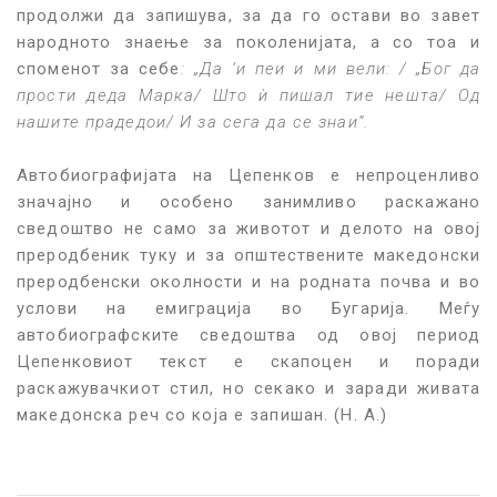
продолжи да запишува, за да го остави во завет
народното знаење за поколенијата, а со тоа и
споменот за себе
: „Да ‘и пеи и ми вели: / „Бог да
прости деда Марка/ Што ѝ пишал тие нешта/ Од
нашите прадедои/ И за сега да се знаи“.
Автобиографијата на Цепенков е непроценливо
значајно и особено занимливо раскажано
сведоштво не само за животот и делото на овој
преродбеник туку и за општествените македонски
преродбенски околности и на родната почва и во
услови на емиграција во Бугарија. Меѓу
автобиографските сведоштва од овој период
Цепенковиот текст е скапоцен и поради
раскажувачкиот стил, но секако и заради живата
македонска реч со која е запишан. (Н. А.)