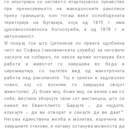
го илустрира со неговото итарпејовско лукавство
при пренесувањето на македонските ракописи
преку границата, кон тогаш веќе ослободената
територија на Бугарија, која од 1870 г. има
црковнословенска богослужба, а од 1878 г. и
автономност.
И покрај тоа што Цепенков по првата здобиена
чест во Софија (чиновничката служба) за неговите
заслуги на собирач, по некое време останува без
работа и животот го завршува во беда и
сиромаштија, со оштетен вид од макотрпната
работа над ракописите. Тој е среќен и задоволен
човек, кој со восклик го завршува својот
животопис: „Еј боже мој, боже мој, си велев сам со
себе, вистина зборојте твои сет вистинцки, што си
кажал во Евангелието:
‘
Б̶арајте ̶ да најдите,
клукајте ̶ да ви отворат и сакајте да ви даат’“.
Негова единствена желба и молитва, изречена во
завршните стихови, и натаму останува можноста да