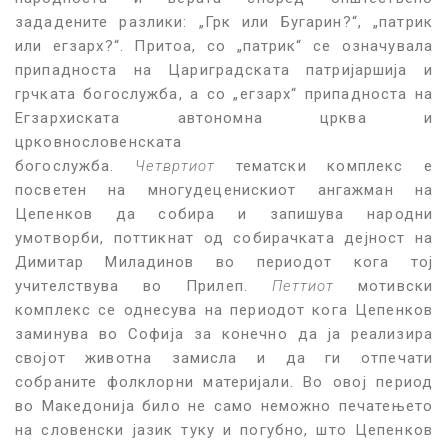
зададените разлики: „Грк или Бугарин?“, „патрик
или егзарх?“. Притоа, со „патрик“ се означувала
припадноста на Цариградската патријаршија и
грчката богослужба, а со „егзарх“ припадноста на
Егзархиската автономна црква и
црковнословенската
богослужба.
Четвртиот
тематски комплекс е
посветен на многудеценискиот ангажман на
Цепенков да собира и запишува народни
умотворби, поттикнат од собирачката дејност на
Димитар Миладинов во периодот кога тој
учителствува во Прилеп.
Петтиот
мотивски
комплекс се однесува на периодот кога Цепенков
заминува во Софија за конечно да ја реализира
својот животна замисла и да ги отпечати
собраните фолклорни материјали. Во овој период
во Македонија било не само неможно печатењето
на словенски јазик туку и погубно, што Цепенков