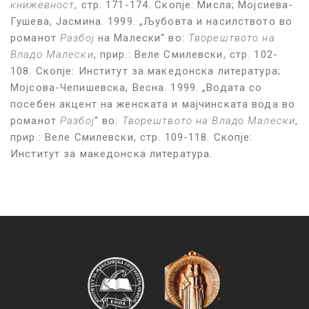
книжевност
, стр. 171-174. Скопје: Мисла; Мојсиева-
Гушева, Јасмина. 1999. „Љубовта и насилството во
романот
Разбој
на Малески“ во:
Творештвото на
Владо Малески
, прир.: Веле Смилевски, стр. 102-
108. Скопје: Институт за македонска литература;
Мојсова-Чепишевска, Весна. 1999. „Водата со
посебен акцент на женската и мајчинската вода во
романот
Разбој
“ во:
Творештвото на Владо Малески
,
прир.: Веле Смилевски, стр. 109-118. Скопје:
Институт за македонска литература.