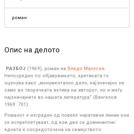
роман
Опис на делото
РАЗБОЈ
(1969), роман на
Владо Малески
.
Непосредно по објавувањето, критиката го
оценува како „монументално дело, најзначајно не
само во творечката актива на авторот, но и меѓу
најзначајните во нашата литература“ (Вангелов
1969: 701).
Романот е изграден од повеќе наративни линии кои
се испреплетуваат, од кои две се доминантни:
едната е сосредоточена на семејството