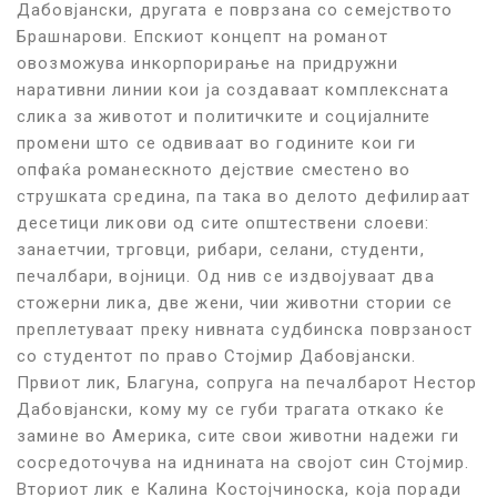
Дабовјански, другата е поврзана со семејството
Брашнарови. Епскиот концепт на романот
овозможува инкорпорирање на придружни
наративни линии кои ја создаваат комплексната
слика за животот и политичките и социјалните
промени што се одвиваат во годините кои ги
опфаќа романескното дејствие сместено во
струшката средина, па така во делото дефилираат
десетици ликови од сите општествени слоеви:
занаетчии, трговци, рибари, селани, студенти,
печалбари, војници. Од нив се издвојуваат два
стожерни лика, две жени, чии животни стории се
преплетуваат преку нивната судбинска поврзаност
со студентот по право Стојмир Дабовјански.
Првиот лик, Благуна, сопруга на печалбарот Нестор
Дабовјански, кому му се губи трагата откако ќе
замине во Америка, сите свои животни надежи ги
сосредоточува на иднината на својот син Стојмир.
Вториот лик е Калина Костојчиноска, која поради