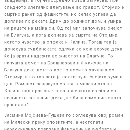
академија, а тој непосредно потоа загинува. При
следното илегално влегување во градот, Стојмир е
смртно ранет од фашистите, но сепак успева да
доплива по реката Дрим до родниот дом, и умира
на рацете на мајка си. Од тој миг започнува очајот
на Благуна, а кога дознава за смртта на Стојмир,
истото чувство ја опфаќа и Калина. Тогаш таа ја
донесува судбинската одлука со која верува дека
ќе ја врати надежта во животот на Благуна. Го
напушта домот на Брашнарови и ѝ кажува на
Благуна дека детето кое го носи го зачнала со
Стојмир, и со таа лага ја постигнува својата хумана
цел. Романот завршува со контемплацијата на
Калина над прашањето за човечката среќа и со
нејзиното сознание дека „не била само вистината
праведна.“
Јасмина Мојсиева-Гушева го согледува овој роман
на Малески преку опозитните, а честопати
нераскинливо поврзани феномени на љубовта и