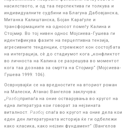
насилството, и од таа перспектива ги толкува и
индивидуалните судбини на Благуна Дабовјанска,
Митанка Калиштанска, Бојан Караѓуле и
трансформациите на односот помеѓу Калина и
Стојмир. Во тој нивен однос Мојсиева-Гушева ги
идентификува фазите на перцептивна тензија,
агресивните тенденции, стремежот кон состојбата
на интеграција, сè до стадиумот кога „конфликтот
во личноста на Калина се разрешува во моментот
кога таа дознава за смртта на Стојмир“ (Мојсиева-
Гушева 1999: 106).
Осврнувајќи се на вредностите на вториот роман
на Малески, Атанас Вангелов заклучува:
„
Разбој
припаѓа на оние остварувања во кругот на
една литература кои говорат за нејзината
виталност.
Разбој
спаѓа во кругот на оние дела кои
еден ден литературната историја ќе ги одбележи
како класика, како нејзин фундамент“ (Вангелов