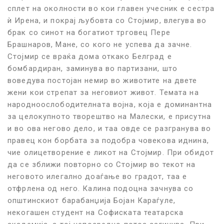
сплет на околности во кои главен учесник е сестра
ѝ Ирена, и покрај љубовта со Стојмир, влегува во
брак со синот на богатиот трговец Пере
Брашнаров, Мане, со кого не успева да зачне.
Стојмир се враќа дома откако Белград е
бомбардиран, заминува во партизани, што
воведува постојан немир во животите на двете
жени кои стрепат за неговиот живот. Темата на
народноослободителната војна, која е доминантна
за целокупното творештво на Малески, е присутна
и во ова негово дело, и таа овде се разгранува во
правец кон борбата за подобра човекова иднина,
чие олицетворение е ликот на Стојмир. При обидот
да се зближи повторно со Стојмир во текот на
неговото илегално доаѓање во градот, таа е
отфрлена од него. Калина подоцна зачнува со
општинскиот барабанџија Бојан Караѓуле,
некогашен студент на Софиската театарска