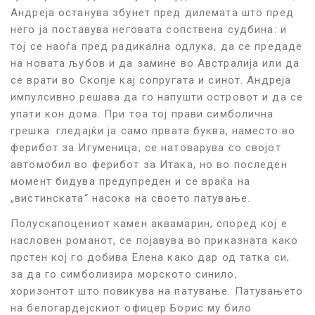
Андреја останува збунет пред дилемата што пред
него ја поставува неговата сопствена судбина: и
тој се наоѓа пред радикална одлука, да се предаде
на новата љубов и да замине во Австралија или да
се врати во Скопје кај сопругата и синот. Андреја
импулсивно решава да го напушти островот и да се
упати кон дома. При тоа тој прави симболична
грешка: гледајќи ја само првата буква, наместо во
ферибот за Игуменица, се натоварува со својот
автомобил во ферибот за Итака, но во последен
момент бидува предупреден и се враќа на
„вистинската“ насока на своето патување.
Полускапоцениот камен аквамарин, според кој е
насловен романот, се појавува во приказната како
прстен кој го добива Елена како дар од татка си,
за да го симболизира морското синило,
хоризонтот што повикува на патување. Патувањето
на белогардејскиот офицер Борис му било