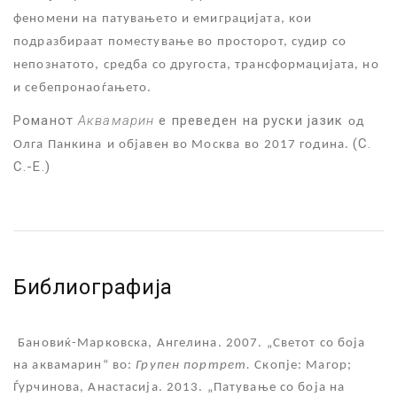
феномени на патувањето и емиграцијата, кои
подразбираат поместување во просторот, судир со
непознатото, средба со другоста, трансформацијата, но
и себепронаоѓањето.
Романот
Аквамарин
е преведен на руски јазик
од
(С.
Олга Панкина
и објавен во Москва
во 2017 година.
С.-Е.)
Библиографија
Бановиќ-Марковска, Ангелина. 2007. „Светот со боја
на аквамарин“ во:
Групен портрет.
Скопје: Магор;
Ѓурчинова, Анастасија. 2013. „Патување со боја на