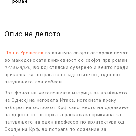
роман
Опис на делото
Тања Урошевиќ
го впишува својот авторски печат
во македонската книжевност со својот прв роман
Аквамарин,
во кој стилски суверено и вешто гради
приказна за потрагата по идентитетот, односно
патувањето кон себеси.
Врз фонот на митолошката матрица за враќањето
на Одисеј на неговата Итака, истакната преку
изборот на островот Крф како место на одвивање
на дејството, авторката раскажува приказна за
патувањето на еден професор по архитектура од
Скопје на Крф, во потрага по сознание за