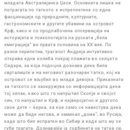
младата Австралијанка Џеси. Основната нишка на
потрагата по таткото е испреплетена со една
фасцинација од природните, културните,
гастрономските и другите убавини на островот
Крф, како и со продлабочена опсервација на
историјата и психологијата на руската „бела
емиграција“ во првата половина на ХХ век. По
разни перипетии, трагачот Андреја интуитивно
открива една колиба покрај плажата во селцето
Сидари, за која подоцна дознава дека била
сврталиште и на неговиот разочаран татко, кој на
островот се вљубил во млада девојка. Приказната
за таткото се заокружува со информацијата дека
тој сепак, како што го напуштил Скопје и својот
син, го напуштил и Крф, и најверојатно и другото
свое дете – ќерка, за кое само се навестува дека
може да биде негова, и заминал „дома“, во Русија,
каде што бил испратен во Сибир и каде што му се
губи трагата. Дознавајќи ја судбината на татка си,