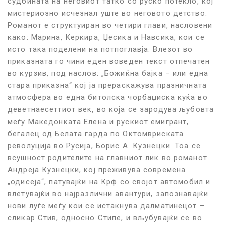
судбината на неговиот татко со руско потекло, кој
мистериозно исчезнал уште во неговото детство.
Романот е структуиран во четири глави, насловени
како: Марина, Керкира, Џесика и Навсика, кои се
исто така поделени на потпоглавја. Влезот во
приказната го чини еден воведен текст отпечатен
во курзив, под наслов: „Божиќна бајка – или една
стара приказна“ кој ја прераскажува празничната
атмосфера во една битолска чорбаџиска куќа во
деветнаесеттиот век, во која се зародува љубовта
меѓу Македонката Елена и рускиот емигрант,
бегалец од Белата гарда по Октомвриската
револуција во Русија, Борис А. Кузнецки. Тоа се
всушност родителите на главниот лик во романот
Андреја Кузнецки, кој преживува современа
„одисеја“, патувајќи на Крф со својот автомобил и
влетувајќи во најразлични авантури, запознавајќи
нови луѓе меѓу кои се истакнува далматинецот –
сликар Стив, односно Стипе, и вљубувајќи се во