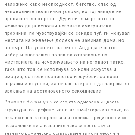
наложено како неопходност, бегство, спас од
неповолните политички услови, но тој никаде не
пронашол спокојство. Дури ни семејството не
можело да ја исполни неговата емигрантска
празнина, па чувствувајќи се секаде туѓ, ги менувал
местата на живеење додека не заминал дома, но
во смрт. Патувањето на синот Андреја е негов
избор и внатрешен повик за откривање на
мистеријата на исчезнувањето на неговиот татко,
така што тоа се исполнува со нови искуства и
емоции, со нови познанства и љубови, со нови
пејзажи и вкусови, за сепак на крајот да заврши со
враќање на востановеното секојдневие.
Романот
Аквамарин
со својата одмерена и цврста
структура, со префинетиот стил и мајсторскиот опис, со
реалистичната географска и историска прецизност и со
психолошки нијансираните ликови претставува
значајно романескно остварување за комплексните