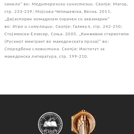
синило“ во:
Медитерански синестезии
. Скопје: Магор,
стр. 233-239;
Мојсова-Чепишевска, Весна. 2011.
„Дијаспорен номадизам озрачен со аквамарин“
во
:
Игра и симулации.
Скопје: Галикул, стр. 242-250;
Стојменска-Елзесер, Соња. 2005. „Книжевни стереотипи
(Рускиот емигрант во македонската проза)“ во:
Споредбена славистика.
Скопје: Институт за
македонска литература, стр. 199-210.