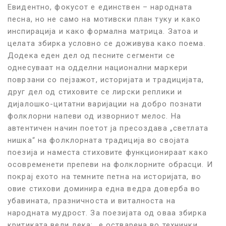
Евидентно, фокусот е единствен – народната
песна, но не само на мотивски план туку и како
инспирација и како формална матрица. Затоа и
целата збирка условно се доживува како поема.
Додека еден дел од песните сегменти се
однесуваат на одделни национални маркери
поврзани со пејзажот, историјата и традицијата,
друг дел од стиховите се лирски реплики и
дијалошко-цитатни варијации на добро познати
фолклорни напеви од изворниот мелос. На
автентичен начин поетот ја пресоздава „светлата
нишка“ на фолклорната традиција во својата
поезија и наместа стиховите функционираат како
осовременети препеви на фолклорните обрасци. И
покрај ехото на темните петна на историјата, во
овие стихови доминира една ведра доверба во
убавината, празничноста и виталноста на
народната мудрост. За поезијата од оваа збирка
критиката вели дека: „е остварена во технички