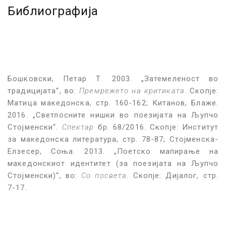
Библиографија
Бошковски, Петар Т. 2003. „Затемеленост во
традицијата“, во:
Премрежето на критиката.
Скопје:
Матица македонска, стр. 160-162; Китанов, Блаже.
2016. „Светлосните нишки во поезијата на Љупчо
Стојменски“.
Спектар
бр.
68/2016. Скопје: Институт
за македонска литература, стр. 78-87; Стојменска-
Елзесер, Соња. 2013. „Поетско мапирање на
македонскиот идентитет (за поезијата на Љупчо
Стојменски)“, во:
Со посвета
. Скопје: Дијалог, стр.
7-17.