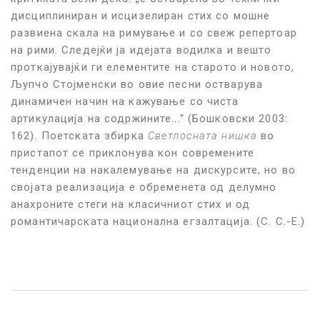
дисциплиниран и исцизелиран стих со мошне
развиена скала на римување и со свеж репертоар
на рими. Следејќи ја идејата водилка и вешто
проткајувајќи ги елементите на старото и новото,
Љупчо Стојменски во овие песни остварува
динамичен начин на кажување со чиста
артикулација на содржините...“ (Бошковски 2003:
162). Поетската збирка
Светлосната нишка
во
пристапот се приклонува кон современите
тенденции на накалемување на дискурсите, но во
својата реализација е обременета од делумно
анахроните стеги на класичниот стих и од
романтичарската национална егзалтација. (С. С.-Е.)