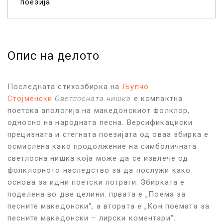
поезија
Опис на делото
Последната стихозбирка на
Љупчо
Стојменски
Светлосната нишка
е компактна
поетска апологија на македонскиот фолклор,
односно на народната песна. Версификациски
прецизната и стегната поезијата од оваа збирка е
осмислена како продолжение на симболичната
светлосна нишка која може да се извлече од
фолклорното наследство за да послужи како
основа за идни поетски потраги. Збирката е
поделена во две целини: првата е „Поема за
песните македонски“, а втората е „Кон поемата за
песните македонски – лирски коментари“.