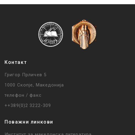
Контакт
Григор Прличев 5
1000 Скопје, Македонија
телефон / факс
++389(0)2 3222-309
Поважни линкови
Институт за македонска литература