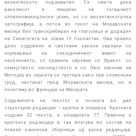
византиското подаништво. Се смета дека
ракописот е пишуван на тогашниот
словеномакедонски јазик, но со византискогрчка
ортографија, а потоа во текот на Моравската
мисија бил транскрибиран на глаголица и додаден
на Синагогата на Јован III Схоластик. Ова правно
дело содржело и световни закони сврзани со
нормирање на секојдневниот живот на
населението, со правила сврзани со бракот, со
семејството, наследството и сл. Овој законик на
Методиј во науката се третира како прв словенски
труд, настанат пред Моравската мисија, но и
понатаму во функција на Мисијата.
Содржината на текстот е позната во две
структурни редакции – кратка и опширна. Кратката
содржи 32 текста, а опширната 77. Првична е
кратката редакција и таа влегува во состав на
повеќе канонски зборници од руска редакција: