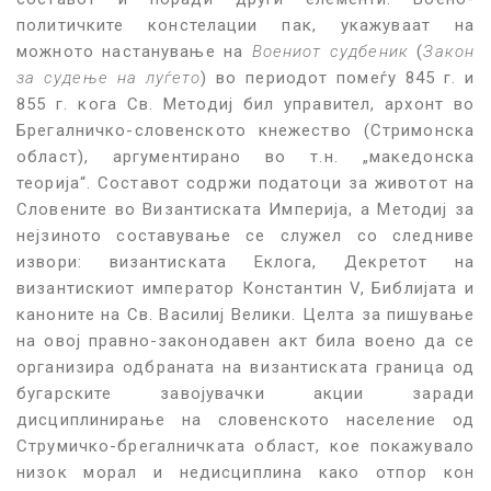
политичките констелации пак, укажуваат на
можното настанување на
Воениот судбеник
(
Закон
за судење на луѓето
) во периодот помеѓу 845 г. и
855 г. кога Св. Методиј бил управител, архонт во
Брегалничко-словенското кнежество (Стримонска
област), аргументирано во т.н. „македонска
теорија“. Составот содржи податоци за животот на
Словените во Византиската Империја, а Методиј за
нејзиното составување се служел со следниве
извори: византиската Еклога, Декретот на
византискиот император Константин V, Библијата и
каноните на Св. Василиј Велики. Целта за пишување
на овој правно-законодавен акт била воено да се
организира одбраната на византиската граница од
бугарските завојувачки акции заради
дисциплинирање на словенското население од
Струмичко-брегалничката област, кое покажувало
низок морал и недисциплина како отпор кон