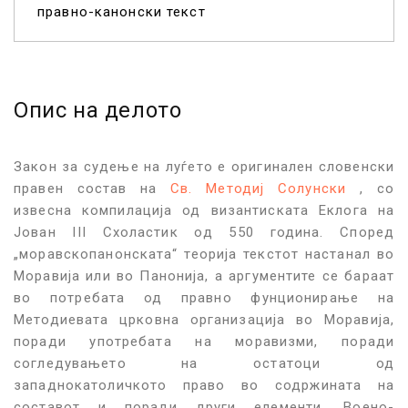
правно-канонски текст
Опис на делото
Закон за судење на луѓето е оригинален словенски
правен состав на
Св. Методиј Солунски
, со
извесна компилација од византиската Еклога на
Јован III Схоластик од 550 година. Според
„моравскопанонската“ теорија текстот настанал во
Моравија или во Панонија, а аргументите се бараат
во потребата од правно фунционирање на
Методиевата црковна организација во Моравија,
поради употребата на моравизми, поради
согледувањето на остатоци од
западнокатоличкото право во содржината на
составот и поради други елементи. Воено-