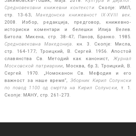
Јакимовска-Тошиќ, Маја. 2018.
Култура и дијалог.
Средновековни книжевни контексти.
Скопје: ИМЛ,
стр. 13-63;
Македонска книжевност IX-XVIII век
.
2008. Избор, редакција, предговор, книжевно-
историски коментари и белешки Илија Велев.
Битола: Микена, стр. 38-47; Панов, Бранко. 1985.
Средновековна Македонија
. кн. 3. Скопје: Мисла,
стр. 164-177; Троицкий, В. Сергей. 1956. Апостой
славянства Св. Методий как канонист,
Журнал
Московской патриархии
, Москва, бр.3; Троицкий, В.
Сергей. 1970. „Номоканон Св. Мефодия и его
важност за наше время“,
Зборник Кирил Солунски
по повод 1100 од смртта на Кирил Солунски,
т. 1.
Скопје: МАНУ, стр. 261-273.