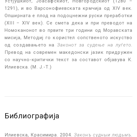
Устјушкиот, Јоасафскиот, Новгородскиот (1280 –
1291), и во Варсонофиевската крмчија од XIV век.
Опширната е плод на подоцнежни руски преработки
(XIII – XIV век). Се смета дека и при преводот на
Номоканонот во првите три години од Моравската
мисија, Методиј го користел сопственото искуство
од создавањето на
Законот за судење на луѓето
.
Превод на современ македонски јазик придружен
со научно-критички текст за составот објавува К.
Илиевска. (М. Ј.-Т.)
Библиографија
Илиевска, Красимира. 2004.
Законъ судныи людьмъ
.