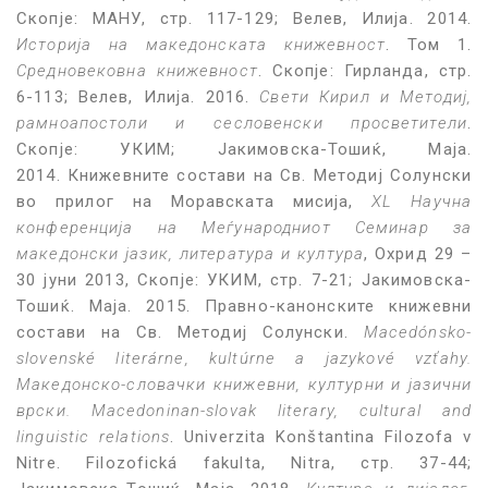
Скопје: МАНУ, стр. 117-129; Велев, Илија. 2014.
Историја на македонската книжевност
. Том 1.
Средновековна книжевност
. Скопје: Гирланда, стр.
6-113; Велев, Илија. 2016.
Свети Кирил и Методиј,
рамноапостоли и сесловенски просветители
.
Скопје: УКИМ; Јакимовска-Тошиќ, Маја.
2014. Книжевните состави на Св. Методиј Солунски
во прилог на Моравската мисија,
XL Научна
конференција на Меѓународниот Семинар за
македонски јазик, литература и култура
, Охрид 29 –
30 јуни 2013, Скопје: УКИМ, стр. 7-21; Јакимовска-
Тошиќ. Маја. 2015. Правно-канонските книжевни
состави на Св. Методиј Солунски.
Macedónsko-
slovenské literárne, kultúrne a jazykové vzťahy.
Македонско-словачки книжевни, културни и јазични
врски. Macedoninan-slovak literary, cultural and
linguistic relations
. Univerzita Konštantina Filozofa v
Nitre. Filozofická fakulta, Nitra, стр. 37-44;