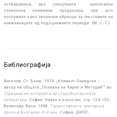
остварувања, врз севкупната оригинална
словенска книжевна продукција, при што
послужиле како творечки обрасци за текстовите на
книжевниците од подоцнежните периоди. (М. Ј.-Т.)
Библиографија
Ангелов, Ст. Боню. 1974. „Климент Охридски –
автор на общата „Похвала за Кирил и Методий““ во:
Страници из историята на старобългарската
литература
, София: Наука и изкуство, стр. 124-133;
Велинова, Вася. 1998.
Тържествената ораторска
проза в България IX-X век
, София: ДИОС;