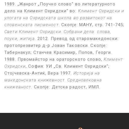
1989. „Жанрот „Поучно слово“ во литературното
дело на Климент Охридски“ во:
Климент Охридски и
улогата на Охридската школа во развитокот на
словенската писменост
. Скопје: МАНУ, стр. 741-745;
Свети Климент Охридски. Собрани дела: слова,
поуки, житија
. 2012. Превод од старомакедонски:
протопрезвитер д-р Јован Таковски. Скопје:
Табернакул; Станчев Красимир, Попов, Георги.
1988. Првомайстор на ораторското слово,
Климент
Охридски
, София: УИ „Св. Климент Охридски“;
Стојчевска-Антиќ, Вера 1997.
Историја на
македонската книжевност. Средновековна
книжевност
. Скопје: Детска радост, ИМЛ.