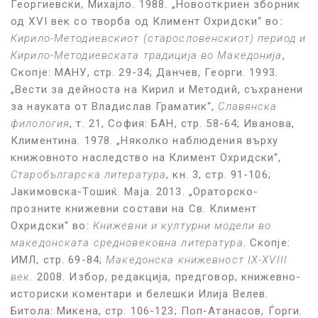
Георгиевски, Михајло. 1988. „Новооткриен зборник
од XVI век со творба од Климент Охридски“ во:
Кирило-Методиевскиот (старословенскиот) период и
Кирило-Методиевската традиција во Македонија
,
Скопје: МАНУ, стр. 29-34; Данчев, Георги. 1993.
„Вести за дейноста на Кирил и Методий, съхранени
за науката от Владислав Граматик“,
Славянска
филология
, т. 21, София: БАН, стр. 58-64; Иванова,
Климентина. 1978. „Няколко наблюдения върху
книжовното наследство на Климент Охридски“,
Старобългарска литература
, кн. 3, стр. 91-106;
Јакимовска-Тошиќ. Маја. 2013. „Ораторско-
прозните книжевни состави на Св. Климент
Охридски“ во:
Книжевни и културни модели во
македонската средновековна литература
. Скопје:
ИМЛ, стр. 69-84;
Македонска книжевност IX-XVIII
век
. 2008. Избор, редакција, предговор, книжевно-
историски коментари и белешки Илија Велев.
Битола: Микена, стр. 106-123; Поп-Атанасов, Ѓорги.