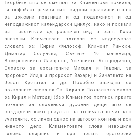
Творбите што се сметаат за Климентови похвали,
ги опфаќаат речиси сите видови празнични слова
за црковни празници и од подвижниот и од
неподвижниот календарски циклус, како и похвали
за светители од различен вид и ранг. Како
значајни Климентови похвали се издвојуваат
словата за: Кирил Филозоф, Климент Римски,
Димитар Солунски, Светите 40 маченици,
Воскресението Лазарово, Усепнието Богородично,
Словото за архангелите Михаил и Гаврил, за
пророкот Илија и пророкот Захариј и Зачатието на
Јован Крстител и др. Посебно значајни се
похвалните слова за Св. Кирил и Похвалното слово
за Кирил и Методиј (без Климентов потпис), првите
похвали за словенски духовни дејци што се
создадени како резултат на големата почит кон
учителите, со личен однос на авторот кон нив и кон
нивното дело. Климентовите слова извршиле
големо влијание и врз новите ораторски