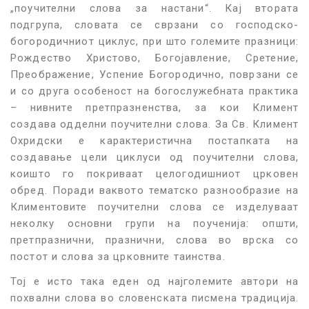
„поучителни слова за настани“. Кај втората
подгрупа, словата се сврзани со господско-
богородичниот циклус, при што големите празници:
Рождество Христово, Богојавление, Сретение,
Преображение, Успение Богородично, поврзани се
и со друга особеност на богослужебната практика
– нивните претпразненства, за кои Климент
создава одделни поучителни слова. За Св. Климент
Охридски е карактеристична постапката на
создавање цели циклуси од поучителни слова,
коишто го покриваат целогодишниот црковен
обред. Поради ваквото тематско разнообразие на
Климентовите поучителни слова се изделуваат
неколку основни групи на поученија: општи,
претпразнични, празнични, слова во врска со
постот и слова за црковните таинства.
Тој е исто така еден од најголемите автори на
похвални слова во словенската писмена традиција.