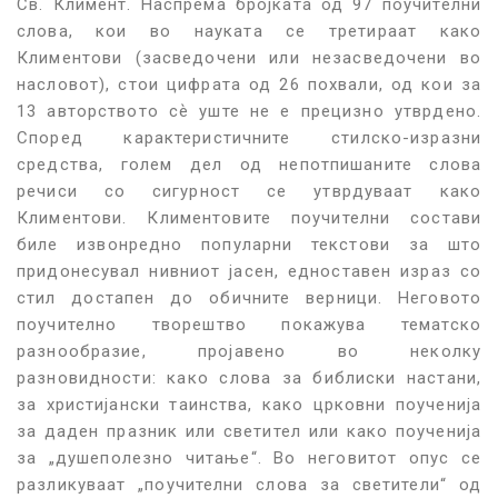
Св. Климент. Наспрема бројката од 97 поучителни
слова, кои во науката се третираат како
Климентови (засведочени или незасведочени во
насловот), стои цифрата од 26 похвали, од кои за
13 авторството сѐ уште не е прецизно утврдено.
Според карактеристичните стилско-изразни
средства, голем дел од непотпишаните слова
речиси со сигурност се утврдуваат како
Климентови. Климентовите поучителни состави
биле извонредно популарни текстови за што
придонесувал нивниот јасен, едноставен израз со
стил достапен до обичните верници. Неговото
поучително творештво покажува тематско
разнообразие, пројавено во неколку
разновидности: како слова за библиски настани,
за христијански таинства, како црковни поученија
за даден празник или светител или како поученија
за „душеполезно читање“. Во неговитот опус се
разликуваат „поучителни слова за светители“ од