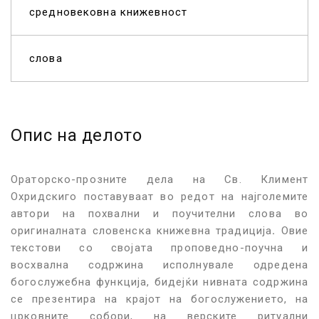
средновековна книжевност
слова
Опис на делото
Ораторско-прозните дела на Св. Климент
Охридскиго поставуваат во редот на најголемите
автори на похвални и поучителни слова во
оригиналната словенска книжевна традиција
.
Овие
текстови со својата проповедно-поучна и
восхвална содржина исполнувале одредена
богослужебна функција, бидејќи нивната содржина
се презентира на крајот на богослужението, на
црковните собори, на верските ритуални