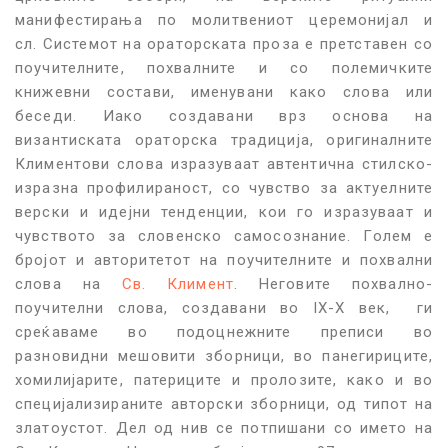
манифестирања по молитвениот церемонијал и
сл. Системот на ораторската проза е претставен со
поучителните, похвалните и со полемичките
книжевни состави, именувани како слова или
беседи. Иако создавани врз основа на
византиската ораторска традиција, оригиналните
Климентови слова изразуваат автентична стилско-
изразна профилираност, со чувство за актуелните
верски и идејни тенденции, кои го изразуваат и
чувството за словенско самосознание. Голем е
бројот и авторитетот на поучителните и похвални
слова на
Св. Климент
. Неговите похвално-
поучителни слова, создавани во IX-X век, ги
среќаваме во подоцнежните преписи во
разновидни мешовити зборници, во панегириците,
хомилијарите, патериците и пролозите, како и во
специјализираните авторски зборници, од типот на
златоустот. Дел од нив се потпишани со името на