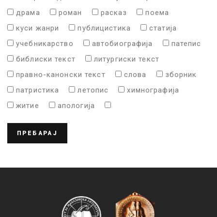
драма
роман
расказ
поема
куси жанри
публицистика
статија
учебникарство
автобиографија
патепис
библиски текст
литургиски текст
правно-канонски текст
слова
зборник
патристика
летопис
химнографија
житие
апологија
ПРЕБАРАЈ