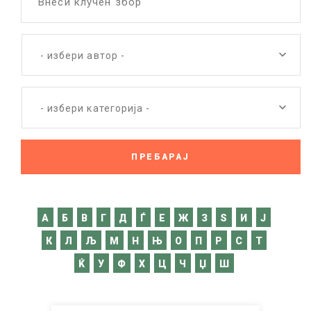
Внеси клучен збор
- избери автор -
- избери категорија -
A
Б
В
Г
Д
Ѓ
Е
Ж
З
Ѕ
И
Ј
К
Л
Љ
М
Н
Њ
О
П
Р
С
Т
Ќ
У
Ф
Х
Ц
Ч
Џ
Ш