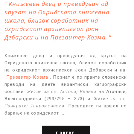
Книжевен деец и преведувач од
кругот на Охридската книжевна
школа, близок соработник на
охридскиот архиепископ Јоан
Дебарски и на Презвитер Козма.
Книжевен деец и преведувач од кругот на
Охридската книжевна школа, близок соработник
на охридскиот архиепископ Јоан Дебарски и на
Презвитер Козма
. Познат е по првите словенски
преводи на двете византиски хагиографски
состави:
Житие за св. Антониј Велики
на Атанасиј
Александриски (293/295 – 373) и
Житие за св.
Панкратиј Тавромениски
. Преводите ги вршел по
барање на охридскиот ...
ПОВЕЌЕ