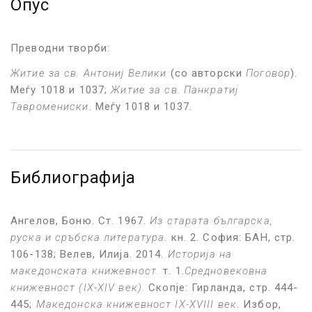
Опус
Преводни творби:
Житие за св. Антониј Велики
(со авторски
Поговор
).
Меѓу 1018 и 1037;
Житие за св. Панкратиј
Тавромениски
. Меѓу 1018 и 1037.
Библиографија
Ангелов, Боню. Ст. 1967.
Из старата българска,
руска и сръбска литература
. кн. 2. София: БАН, стр.
106-138; Велев, Илија. 2014.
Историја на
македонската книжевност.
т. 1.
Средновековна
книжевност
(IX-XIV век).
Скопје: Гирланда, стр. 444-
445;
Македонска книжевност IX-XVIII век
. Избор,