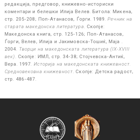
редакција, предговор, книжевно-историски
коментари и белешки Илија Велев. Битола: Микена,
стр. 205-208; Поп-Атанасов, Ѓорги. 1989.
Речник на
старата македонска литература
. Скопје:
Македонска книга, стр. 125-126; Поп-Атанасов,
Ѓорги, Велев, Илија и Јакимовска-Тошиќ, Маја .
2004.
Творци на македонската литература (IX-XVIII
век)
. Скопје: ИМЛ, стр. 34-38; Стојчевска-Антиќ,
Вера. 1997.
Историја на македонската книжевност.
Средновековна книжевност
. Скопје: Детска радост,
стр. 486-487.