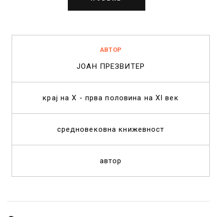
АВТОР
ЈОАН ПРЕЗВИТЕР
крај на X - прва половина на XI век
средновековна книжевност
автор