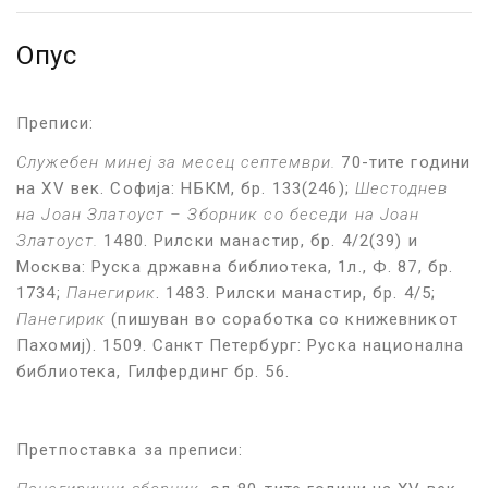
Опус
Преписи:
Служебен минеј за месец септември.
70-тите години
на XV век. Софија: НБКМ, бр. 133(246);
Шестоднев
на Јоан Златоуст
–
Зборник со беседи на Јоан
Златоуст.
1480. Рилски манастир, бр. 4/2(39) и
Москва: Руска државна библиотека, 1л., Ф. 87, бр.
1734;
Панегирик
. 1483. Рилски манастир, бр. 4/5;
Панегирик
(пишуван во соработка со книжевникот
Пахомиј). 1509. Санкт Петербург: Руска национална
библиотека, Гилфердинг бр. 56.
Претпоставка за преписи: