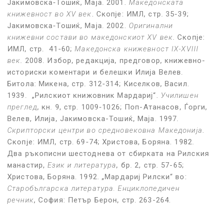
Јакимовска-Тошиќ, Маја. 2001.
Македонската
книжевност во XV век
. Скопје: ИМЛ, стр. 35-39;
Јакимовска-Тошиќ, Маја. 2002.
Оригинални
книжевни состави во македонскиот XV век
. Скопје:
ИМЛ, стр. 41-60;
Македонска книжевност IX-XVIII
век
. 2008. Избор, редакција, предговор, книжевно-
историски коментари и белешки Илија Велев.
Битола: Микена, стр. 312-314; Киселков, Васил.
1939. „Рилскиот книжовник Мардариј“.
Училишен
преглед
, кн. 9, стр. 1009-1026; Поп-Атанасов, Ѓорги,
Велев, Илија, Јакимовска-Тошиќ, Маја. 1997.
Скрипторски центри во средновековна Македонија
.
Скопје: ИМЛ, стр. 69-74; Христова, Боряна. 1982.
Два ръкописни шестоднева от сбирката на Рилския
манастир,
Език и литература
, бр. 2, стр. 57-65;
Христова, Боряна. 1992. „Мардариј Рилски“ во:
Старобългарска литература. Енциклопедичен
речник
, София: Петър Берон, стр. 263-264.