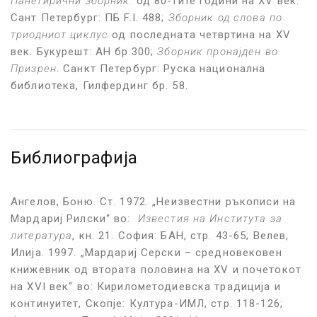
Панегирични зборник.
од 80-тите години на XV век.
Сант Петербург: ПБ F.I. 488;
Зборник од слова по
триодниот циклус
од последната четвртина на XV
век. Букурешт: АН бр.300;
Зборник пронајден во
Призрен
. Санкт Петербург: Руска национална
библиотека, Гилфердинг бр. 58.
Библиографија
Ангелов, Боню. Ст. 1972. „Неизвестни ръкописи на
Мардариј Рилски“ во:
Известия на Института за
литература
, кн. 21. София: БАН, стр. 43-65; Велев,
Илија. 1997. „Мардариј Серски – средновековен
книжевник од втората половина на XV и почетокот
на XVI век“ во: Кирилометодиевска традиција и
континуитет, Скопје: Култура-ИМЛ, стр. 118-126;