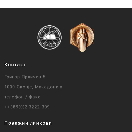
Контакт
Григор Прличев 5
1000 Скопје, Македонија
телефон / факс
++389(0)2 3222-309
Поважни линкови