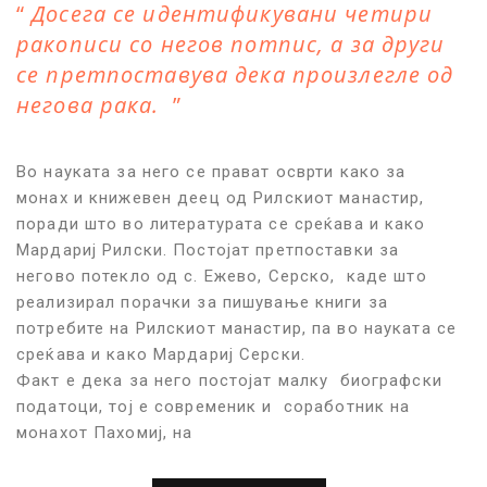
Досега се идентификувани четири
ракописи со негов потпис, а за други
се претпоставува дека произлегле од
негова рака.
Во науката за него се прават осврти како за
монах и книжевен деец од Рилскиот манастир,
поради што во литературата се среќава и како
Мардариј Рилски. Постојат претпоставки за
негово потекло од с. Ежево, Серско, каде што
реализирал порачки за пишување книги за
потребите на Рилскиот манастир, па во науката се
среќава и како Мардариј Серски.
Факт е дека за него постојат малку биографски
податоци, тој е современик и соработник на
монахот Пахомиј, на