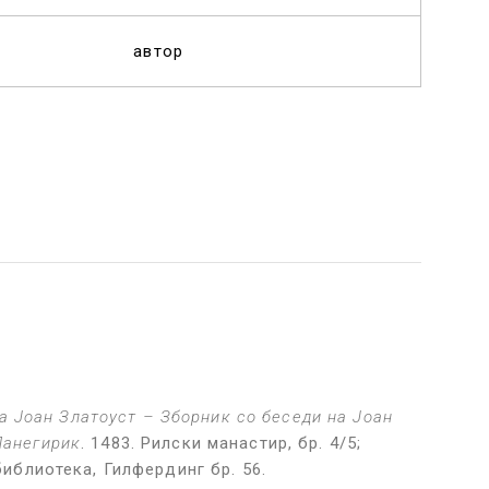
автор
а Јоан Златоуст
–
Зборник со беседи на Јоан
Панегирик
. 1483. Рилски манастир, бр. 4/5;
иблиотека, Гилфердинг бр. 56.