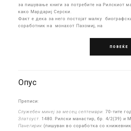
за пишување книги за потребите на Рилскиот ма
како Мардариј Серски.
Факт е дека за него постојат малку биографск
соработник на монахот Пахомиј, на
ПОВЕЌЕ
Опус
Преписи:
Служебен минеј за месец септември.
70-тите год
Златоуст.
1480. Рилски манастир, бр. 4/2(39) и 
Панегирик
(пишуван во соработка со книжевнико