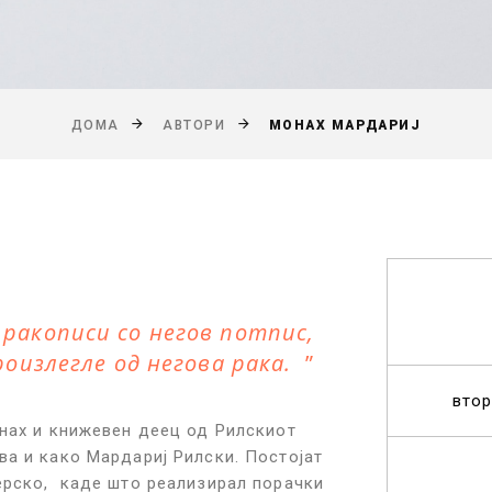
МОНАХ МАРДАРИЈ
ДОМА
АВТОРИ
ракописи со негов потпис,
роизлегле од негова рака.
втор
онах и книжевен деец од Рилскиот
ва и како Мардариј Рилски. Постојат
Серско, каде што реализирал порачки