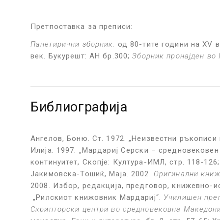
Претпоставка за преписи:
Панегирични зборник.
од 80-тите години на XV ве
век. Букурешт: АН бр.300;
Зборник пронајден во
Библиографија
Ангелов, Боню. Ст. 1972. „Неизвестни ръкописи
Илија. 1997. „Мардариј Серски – средновековен
континуитет, Скопје: Култура-ИМЛ, стр. 118-126
Јакимовска-Тошиќ, Маја. 2002.
Оригинални книж
2008. Избор, редакција, предговор, книжевно-ис
„Рилскиот книжовник Мардариј“.
Училишен пре
Скрипторски центри во средновековна Македони