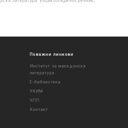
рска литература. Енциклопедичен речник
,
Поважни линкови
Институт за македонска
литература
Е-библиотека
УКИМ
ЧПП
Контакт