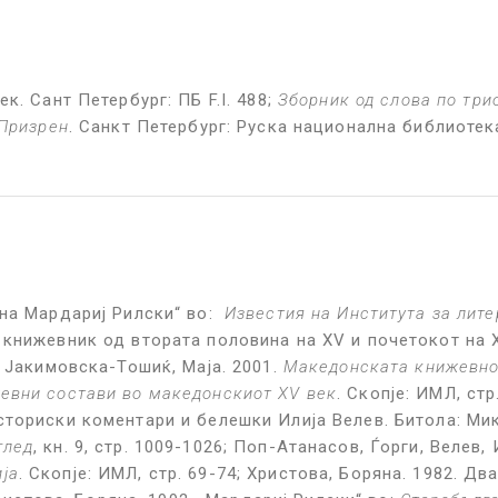
к. Сант Петербург: ПБ F.I. 488;
Зборник од слова по три
 Призрен
. Санкт Петербург: Руска национална библиотека
 на Мардариј Рилски“ во:
Известия на Института за лите
 книжевник од втората половина на XV и почетокот на 
; Јакимовска-Тошиќ, Маја. 2001.
Македонската книжевно
евни состави во македонскиот XV век
. Скопје: ИМЛ, ст
ториски коментари и белешки Илија Велев. Битола: Мике
глед
, кн. 9, стр. 1009-1026; Поп-Атанасов, Ѓорги, Велев,
ја
. Скопје: ИМЛ, стр. 69-74; Христова, Боряна. 1982. 