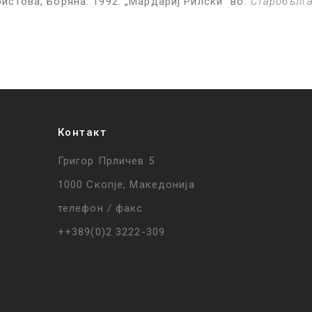
 Христова, Боряна. 1992. „Мардариј Рилски“ во:
Старобълга
Контакт
Григор Прличев 5
1000 Скопје, Македонија
телефон / факс
++389(0)2 3222-309