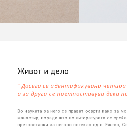
Живот и дело
Досега се идентификувани четири 
а за други се претпоставува дека п
Во науката за него се прават осврти како за м
манастир, поради што во литературата се среќа
претпоставки за негово потекло од с. Ежево, 