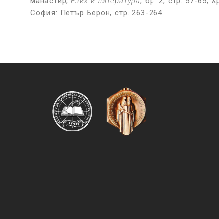
манастир,
Език и литература
, бр. 2, стр. 57-65;
София: Петър Берон, стр. 263-264.