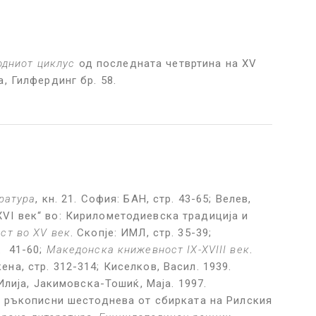
одниот циклус
од последната четвртина на XV
, Гилфердинг бр. 58.
ратура
, кн. 21. София: БАН, стр. 43-65; Велев,
XVI век“ во: Кирилометодиевска традиција и
ст во XV век
. Скопје: ИМЛ, стр. 35-39;
р. 41-60;
Македонска книжевност IX-XVIII век
.
на, стр. 312-314; Киселков, Васил. 1939.
 Илија, Јакимовска-Тошиќ, Маја. 1997.
Два ръкописни шестоднева от сбирката на Рилския