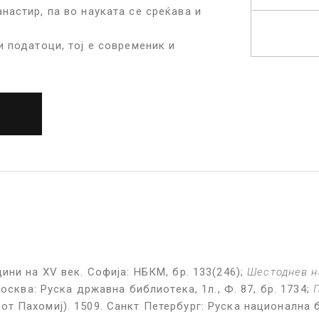
настир, па во науката се среќава и
и податоци, тој е современик и
ини на XV век. Софија: НБКМ, бр. 133(246);
Шестоднев н
Москва: Руска државна библиотека, 1л., Ф. 87, бр. 1734;
т Пахомиј). 1509. Санкт Петербург: Руска национална б