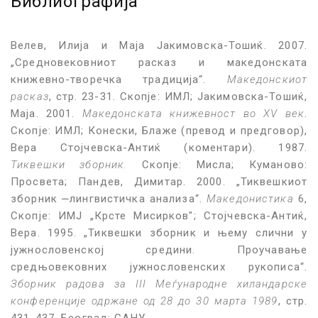
Библиографија
Велев, Илија и Маја Јакимовска-Тошиќ. 2007.
„Средновековниот расказ и македонската
книжевно-творечка традиција“.
Македонскиот
расказ
, стр. 23-31. Скопје: ИМЛ; Јакимовска-Тошиќ,
Маја. 2001.
Македонската книжевност во XV век
.
Скопје: ИМЛ; Конески, Блаже (превод и предговор),
Вера Стојчевска-Антиќ (коментари). 1987.
Тиквешки зборник.
Скопје: Мисла; Куманово:
Просвета; Пандев, Димитар. 2000. „Тиквешкиот
зборник ‒лингвистичка анализа“.
Македонистика
6,
Скопје: ИМЈ „Крсте Мисирков"; Стојчевска-Антиќ,
Вера. 1995. „Тиквешки зборник и њему слични у
јужнословенској средини. Проучавање
средњовековних јужнословенских рукописа“.
Зборник радова за III Меѓународне хиландарске
конференције одржане од 28 до 30 марта 1989
, стр.
431-437. Београд: САНУ.