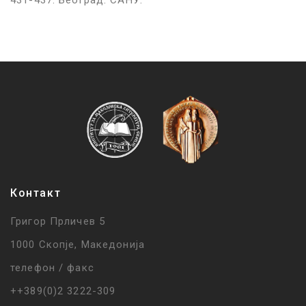
Контакт
Григор Прличев 5
1000 Скопје, Македонија
телефон / факс
++389(0)2 3222-309