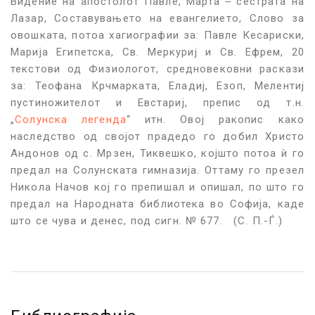
Видение на апостолот Павле, Марта ‒ сестрата на
Лазар, Составувањето на евангелието, Слово за
овошката, потоа хагиографии за: Павле Кесариски,
Марија Египетска, Св. Меркуриј и Св. Ефрем, 20
текстови од Физиологот, средновековни раскази
за: Теофана Крчмарката, Еладиј, Езоп, Мелентиј
пустиножителот и Евстариј, препис од т.н.
„
Солунска легенда
“ итн. Овој ракопис како
наследство од својот прадедо го добил Христо
Андонов од с. Мрзен, Тиквешко, којшто потоа ѝ го
предал на Солунската гимназија. Оттаму го презел
Никола Начов кој го препишал и опишал, по што го
предал на Народната библиотека во Софија, каде
што се чува и денес, под сигн. № 677. (С. П.-Ѓ.)