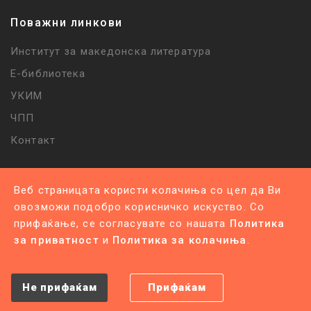
Поважни линкови
Институт за македонска литература
Е-библиотека
УКИМ
ЧПП
Контакт
Веб страницата користи колачиња со цел да Ви
овозможи подобро корисничко искуство. Со
прифаќање, се согласувате со нашата
Политика
Политика за приватност |
Политика за колачиња
за приватност
и
Политика за колачиња
.
©
2026
Сите права се задржани
.
Изработено од
Unet
Не прифаќам
Прифаќам