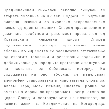
Средновековен книжевен ракопис пишуван во
втората половина на XV век. Содржи 123 хартиени
листови напишани со кирилско старословенско
писмо од еден книжевник. Според правописните и
јазичните особености ракописот произлегол од
Кратовската книжевна школа. Според
содржинската структура претставува мешан
зборник во чиј состав се забележува отстапување
од строгите теолошки и религиозни содржини и
доближување до народните претстави и толкувања
на настаните од библиската историја. Во
содржината на овој зборник се изделуваат
апокрифни старозаветни и новозаветни слова за:
Аврам, Сара, Исак Исмаил, Светата Троица, за
смртта на Аврам, за прекрасниот Јосиф, слово за
царот Давид и составувањето на псалтирот, за
лошите жени, за Воздвижение на Богородица,