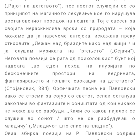
(„Рајот на детството“),
пее поетот служејќи се со
принципот на м
а
гичното лекување кое го нарушува
востановениот поредок на нештата. Тој е свесен за
својата нераскинлива врска со природата – која
можеме да ја наречеме
а
нтејска, искажана преку
стиховите: „Лежам над браздите како над жици
/
и
ја слушам музиката на ’ртењето
“ („Сејачи“).
Неговата поезија се раѓа од психо
л
ошкиот бунт кој
надоаѓа „во еден поход на илузијата по
бесконечните простори на ведрината,
фантазирањето и топлите евокации на детството“
(Стојановиќ
,
384). Орфичката песна на Павловски
иако се стреми за сојуз со светот
,
сепак останува
закопана во фантазиите и сон
иштата
од кои никако
не може да се разбуди: „Кажи со каков пијалок се
служиш во сонот / што не се разбудуваш о
младичу“ („Младичот што спие на пладне“).
Оваа збирка поезија на Р. Павловски содржи