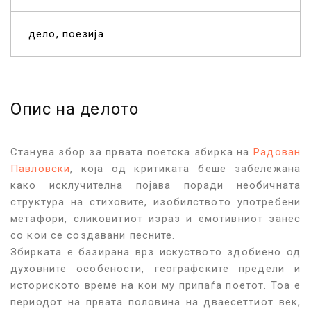
дело
поезија
Опис на делото
Станува збор за прва
та
поетска збирка на
Радован
Павловски
,
која од критиката беше забележана
како исклучителна појава
поради необичната
структура на стиховите, изобилството употребени
метафори, сликовитиот израз и емотивниот занес
со кои се создавани песните.
Збирката е базирана врз искуството здобиено од
духовните особености, географските предели и
историското време на кои му припаѓа поетот. Тоа е
периодот на првата половина на дваесеттиот век,