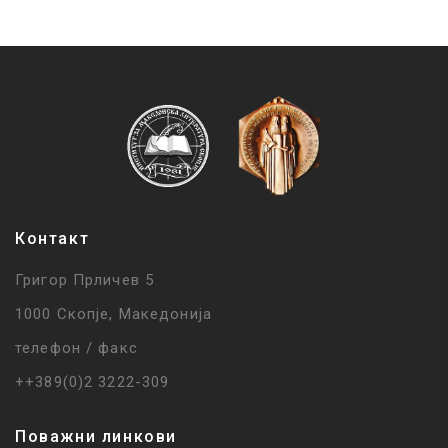
Контакт
Григор Прличев 5
1000 Скопје, Македонија
телефон / факс
++389(0)2 3222-309
Поважни линкови