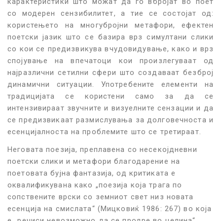
карактеристики што можат да го вбројат во поет
со модерен сензибилитет
, а тие
се состојат од:
користењето на многубројни
метафори
, ефектен
поетски јазик што се базира врз симултани слики
со кои се предизвикува вчудовидување, како и врз
спојување на впечатоци
кои
произлегуваат од
најразлични сетилни сфери што создаваат безброј
динамични ситуаци
и
. Употребените елементи на
традицијата се користени само за да се
интензивираат звучните и визуелните сензации и да
се предизвикаат размислувања за долговечноста и
есенцијалноста на проблемите
што
се третираат.
Неговата поезија, преплавена со несекојдневни
поетски слики и метафори
благодарение на
поетовата бујна фантазија, од критиката е
оквалификувана како „поезија која трага по
сопствените врски со земниот свет низ новата
есенција на смислата
“
(Мицковиќ 1986: 267) во која
е „речиси невозможно да се продре во целина
“