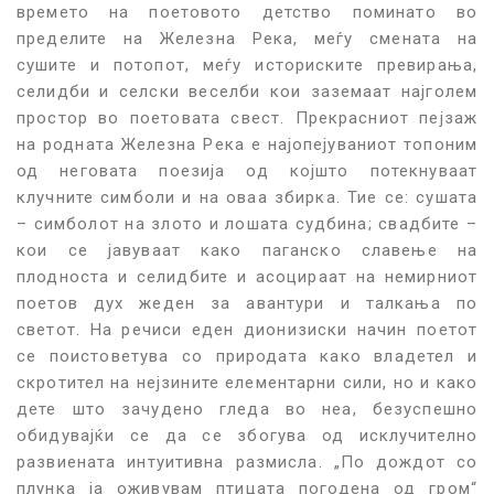
времето на поетовото детство поминато во
пределите на Железна Река, меѓу смената на
сушите и потопот, меѓу историските превирања,
селидби и селски веселби кои заземаат најголем
простор во поетовата свест. Прекрасниот пејзаж
на родната Железна Река е најопејуваниот топоним
од неговата поезија од којшто потекнуваат
клучните симболи и на оваа збирка. Тие се: сушата
– симболот на злото и лошата судбина; свадбите –
ко
и
се јавуваат како паганско славење на
плодноста и селидбите
и
асоцираат на немирниот
поетов дух жеден за ава
н
тури и талкања по
светот. На речиси еден дионизиски начин поетот
се поистоветува со природата како владетел и
скротител на нејзините елемент
а
рни сили, но и како
дете што зачудено гледа во неа, безуспешно
обидувајќи се да се збогува од исклучително
развиената интуитивна размисла. „По дождот со
плунка ја оживувам птицата погодена од гром“