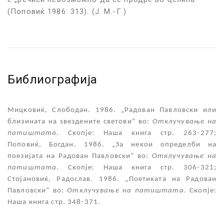
(Поповиќ 1986: 313). (Ј. М.-Г.)
Библиографија
Мицковиќ, Слободан. 1986. „Радован Павловски или
близината на ѕвездените светови“ во:
Отклучување на
патиштата
. Скопје: Наша книга стр. 263-277;
Поповиќ, Богдан. 1986. „За некои определби на
поезијата на Радован Павловски“ во:
Отклучување на
патиштата
. Скопје: Наша книга стр. 306-321;
Стојановиќ, Радослав. 1986. „Поетиката на Радован
Павловски“ во:
Отклучување на патиштата
. Скопје:
Наша книга стр. 348-371.