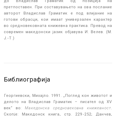
до Владислав Граматик од позиција на
претпоставен. При составувањето на ова послание
авторот Владислав Граматик е под влијание на
готови обрасци, кои имаат универзален карактер
во средновековната книжевна практика. Превод на
современ македонски јазик објавува И. Велев. (М.
Ј.-Т.)
Библиографија
Георгиевски, Михајло. 1991. „Поглед кон животот и
делото на Владислав Граматик – писател од XV
век“ во:
Македонска средновековна книжевност
.
Скопје: Македонск книга, стр. 229-252; Данчев,