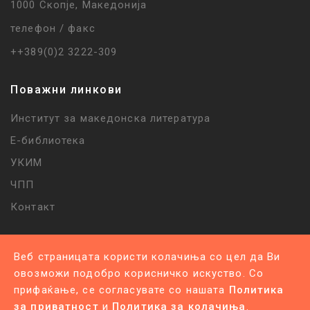
1000 Скопје, Македонија
телефон / факс
++389(0)2 3222-309
Поважни линкови
Институт за македонска литература
Е-библиотека
УКИМ
ЧПП
Контакт
Веб страницата користи колачиња со цел да Ви
овозможи подобро корисничко искуство. Со
прифаќање, се согласувате со нашата
Политика
Политика за приватност |
Политика за колачиња
за приватност
и
Политика за колачиња
.