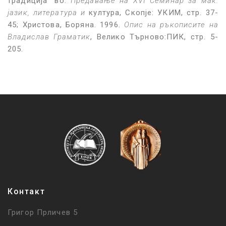
традиција“ во:
Предавање на XVI Семинар за мак.
јазик, литература и
култура, Скопје: УКИМ, стр. 37-
45; Христова, Боряна. 1996.
Опис на ръкописите на
Владислав Граматик
, Велико Търново:ПИК, стр. 5-
205.
Контакт
Григор Прличев 5