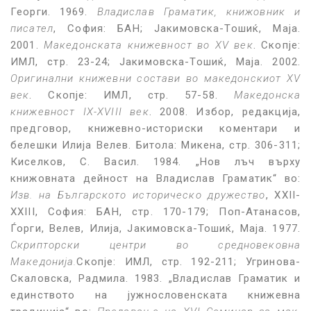
Георги. 1969.
Владислав Граматик, книжовник и
писател
, София: БАН; Јакимовска-Тошиќ, Маја.
2001.
Македонската книжевност во XV век
. Скопје:
ИМЛ, стр. 23-24; Јакимовска-Тошиќ, Маја. 2002.
Оригинални книжевни состави во македонскиот XV
век
. Скопје: ИМЛ, стр. 57-58.
Македонска
книжевност IX-XVIII век
. 2008. Избор, редакција,
предговор, книжевно-историски коментари и
белешки Илија Велев. Битола: Микена, стр. 306-311;
Киселков, С. Васил. 1984. „Нов лъч върху
книжовната дейност на Владислав Граматик“ во:
Изв. на Българското историческо дружество
, XXII-
XXIII, София: БАН, стр. 170-179; Поп-Атанасов,
Ѓорги, Велев, Илија, Јакимовска-Тошиќ, Маја. 1977.
Скрипторски центри во средновековна
Македонија.
Скопје: ИМЛ, стр. 192-211; Угринова-
Скаловска, Радмила. 1983. „Владислав Граматик и
единството на јужнословенската книжевна