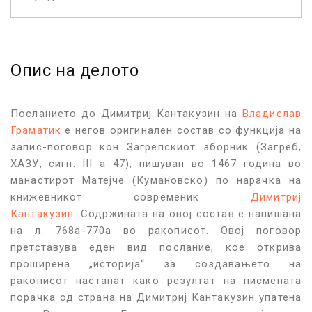
Опис на делото
Посланието до Димитриј Кантакузин на
Владислав
Граматик
е негов оригинален состав со функција на
запис-поговор кон Загрепскиот зборник (Загреб,
ХАЗУ, сигн. III а 47), пишуван во 1467 година во
манастирот Матејче (Кумановско) по нарачка на
книжевникот современик
Димитриј
Кантакузин
. Содржината на овој состав е напишана
на л. 768а-770а во ракописот. Овој поговор
претставува еден вид послание, кое открива
проширена „историја“ за создавањето на
ракописот настанат како резултат на писмената
порачка од страна на Димитриј Кантакузин упатена