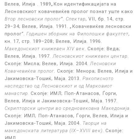
Велев, Илија . 1989„Кон идентификацијата на
Лесновскиот ковачевиќев пролог познат уште како
Втор лесновски пролог
“.
Спектар
, VII, бр. 14, стр.
29−34; Велев, Илија. 1991. „Ковачевиќев лесновски
пролог“.
Годишен зборник на Филолошки факултет
,
кн. 17, стр. 189–208; Велев, Илија. 1996.
Македонскиот книжевен XIV век
. Скопје: Веда;
Велев, Илија. 1997.
Лесновскиот книжевен центар
.
Скопје: Мисла; Велев, Илија. 2004.
Лесновски
Ковачевиќев пролог
. Скопје: Менора; Велев, Илија и
Јакимовска-Тошиќ, Маја. 2013.
Ракописното
наследство од Лесновскиот и од Марковиот
манастир.
Скопје: ИМЛ; Поп-Атанасов, Ѓорги,
Велев, Илија и Јакимовска-Тошиќ, Маја. 1997.
Скрипторски центри во средновековна Македонија.
Скопјe: ИМЛ; Поп-Атанасов, Ѓорги, Велев, Илија и
Јакимовска-Тошиќ, Маја. 2004.
Творци на
македонската литература (IX–XVIII век)
. Скопјe:
ИМЛ.