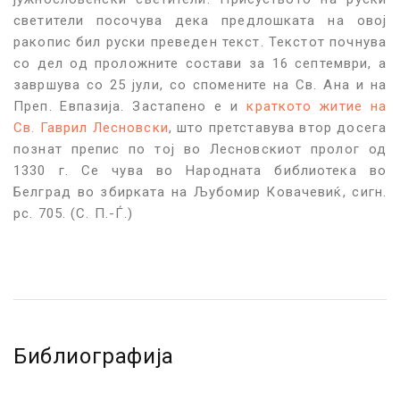
светители посочува дека предлошката на овој
ракопис бил руски преведен текст. Текстот почнува
со дел од проложните состави за 16 септември, а
завршува со 25 јули, со спомените на Св. Ана и на
Преп. Евпазија. Застапено е и
краткото житие на
Св. Гаврил Лесновски
, што претставува втор досега
познат препис по тој во Лесновскиот пролог од
1330 г. Се чува во Народната библиотека во
Белград во збирката на Љубомир Ковачевиќ, сигн.
рс. 705. (С. П.-Ѓ.)
Библиографија