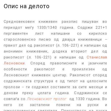
Опис на делото
Средновековен книжевен ракопис пишуван во
периодот меѓу 1330/1340 година. Содржи 221+1
пергаментен лист напишани со кирилско
старословенско писмо од двајца книжевници ‒
првиот дел од ракописот (л. 106-221) е напишан од
анонимен книжевник, додека вториот дел од
ракописот (л. 106-221) е напишан од
Станислав
Лесновски
. Според правописните и јазичните
особености ракописот е произлезен од
Лесновскиот книжевен центар. Ракописот според
содржинската структура е од типот на целосните
пролози ‒ ги содржел составите за сите месеци и
денови преку целата година. Содржински се
совпаѓа со
Лесновскиот пролог
од 1330 година. Во
него се застапени помени на руски и
јужнословенски светители. Присуството на руски