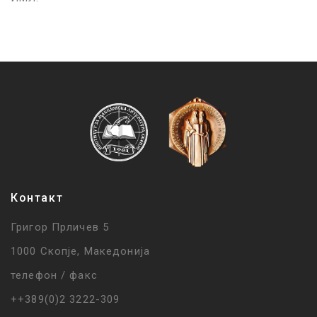
Контакт
Григор Прличев 5
1000 Скопје, Македонија
телефон / факс
++389(0)2 3222-309