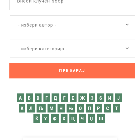
Внеси клучен збор
- избери автор -
- избери категорија -
A
Б
В
Г
Д
Ѓ
Е
Ж
З
Ѕ
И
Ј
К
Л
Љ
М
Н
Њ
О
П
Р
С
Т
Ќ
У
Ф
Х
Ц
Ч
Џ
Ш