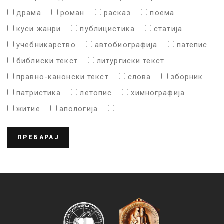
драма
роман
расказ
поема
куси жанри
публицистика
статија
учебникарство
автобиографија
патепис
библиски текст
литургиски текст
правно-канонски текст
слова
зборник
патристика
летопис
химнографија
житие
апологија
ПРЕБАРАЈ