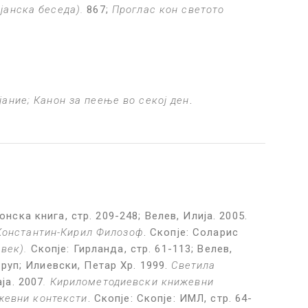
јанска беседа).
867;
Проглас кон светото
ание; Канон за пеење во секој ден
.
онска книга, стр. 209-248; Велев, Илија. 2005.
Константин-Кирил Филозоф
. Скопје: Соларис
 век).
Скопје: Гирланда, стр. 61-113; Велев,
руп; Илиевски, Петар Хр. 1999.
Светила
ја. 2007
. Кирилометодиевски книжевни
ижевни контексти
. Скопје: Скопје: ИМЛ, стр. 64-