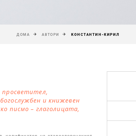
КОНСТАНТИН-КИРИЛ
ДОМА
АВТОРИ
и просветител,
богослужбен и книжевен
ско писмо – глаголицата,
л, кодификатор на старословенскиот