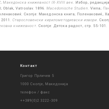
У;
Македонска книжевност IX-XVIII век
. Избор, редакциј
 Oblak, Vatroslav. 1896.
Macedonische Studien
. Viena;
Па
ленаковиќ. Скопје: Македонска книга; Поленаковиќ, Х
. 2011.
Старословенски кирилометодиевски извори
. Скоп
ековна книжевност
. Скопје: Детска радост, стр. 55-101.
Контакт
Григор Прличев 5
1000 Скопје, Македонија
телефон / факс
++389(0)2 3222-309