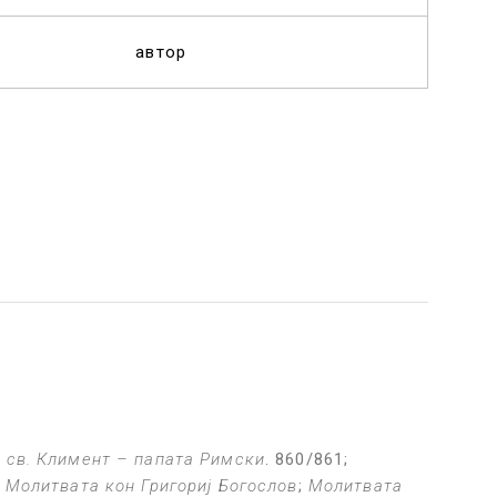
автор
а
св. Климент – папата Римски
. 860/861;
;
Молитвата кон Григориј Богослов
;
Молитвата