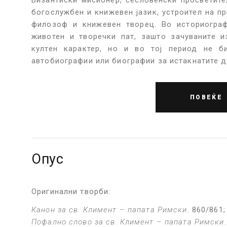
богослужбен и книжевен јазик, устроител на п
филозоф и книжевен творец. Во историограф
животен и творечки пат, зашто зачуваните 
култен карактер, но и во тој период не б
автобиографии или биографии за истакнатите деј
ПОВЕЌЕ
Опус
Оригинални творби:
Канон
за св. Климент – папата Римски
. 860/861
Пофално слово
за св. Климент – папата Римски