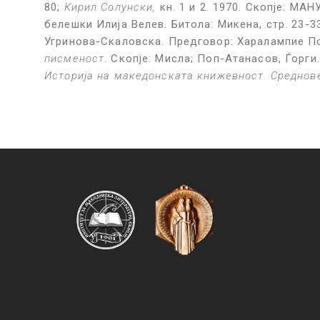
80;
Кирил Солунски,
кн. 1 и 2. 1970. Скопје: МАН
белешки Илија Велев. Битола: Микена, стр. 23-33;
Угринова-Скаловска. Предговор: Харалампие По
писменост
. Скопје: Мисла; Поп-Атанасов, Ѓорги
Историја на македонската книжевност. Среднов