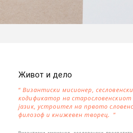
Живот и дело
Византиски мисионер, сесловенск
кодификатор на старословенскиот 
јазик, устроител на првото словен
филозоф и книжевен творец.
Византиски мисионер, сесловенски просветите