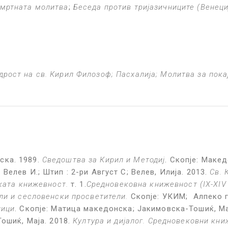
мртната молитва
;
Беседа против тријазичниците
(Венеци
рост на св. Кирил Филозоф; Пасхалија; Молитва за покај
ска. 1989.
Сведоштва за Кирил и Методиј
. Скопје: Макед
: Велев И.; Штип : 2-ри Август С; Велев, Илија. 2013.
Св. 
ката книжевност.
т. 1.
Средновековна книжевност
(IX-XIV
ли и сесловенски просветители.
Скопје: УКИМ; Алпеко г
ници
. Скопје: Матица македонска; Јакимовска-Тошиќ, Ма
Тошиќ, Маја. 2018.
Култура и дијалог. Средновековни кн