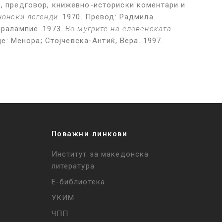
а, предговор, книжевно-историски коментари и
нонски легенди
. 1970. Превод: Радмила
аралампие. 1973.
Во мугрите на словенската
је: Менора; Стојчевска-Антиќ, Вера. 1997.
Поважни линкови
Институт за македонска
литература
Е-библиотека
УКИМ
ЧПП