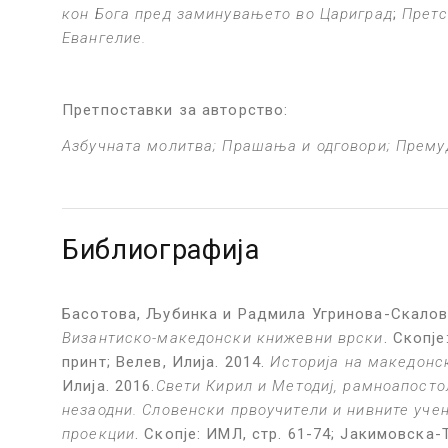
кон Бога пред заминувањето во Цариград
;
Претс
Евангелие.
Претпоставки за авторство:
Азбучната молитва; Прашања и одговори; Премуд
Библиографија
Басотова, Љубинка и Радмила Угринова-Скалов
Византиско-македонски книжевни врски
. Скопје
принт; Велев, Илија. 2014.
Историја на македонс
Илија. 2016.
Свети Кирил и Методиј, рамноапосто
незаодни. Словенски првоучители и нивните уче
проекции
. Скопје: ИМЛ, стр. 61-74; Јакимовска-