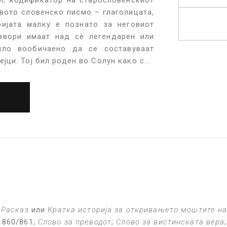
рвото словенско писмо – глаголицата,
ијата малку е познато за неговиот
извори имаат над сѐ легендарен или
ило вообичаено да се составуваат
ци. Тој бил роден во Солун како с...
;
Расказ
или
Кратка историја за откривањето моштите н
. 860/861;
Слово за преводот
;
Слово за вистинската вера