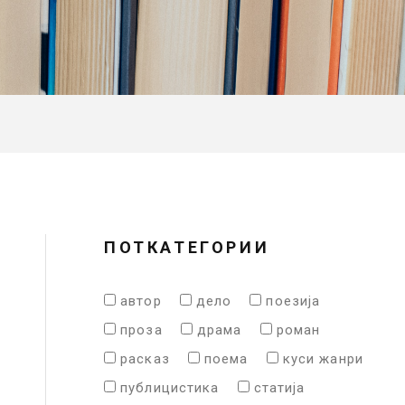
ПОТКАТЕГОРИИ
автор
дело
поезија
проза
драма
роман
расказ
поема
куси жанри
публицистика
статија