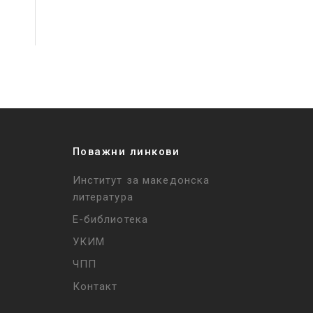
Поважни линкови
Институт за македонска
литература
Е-библиотека
УКИМ
ЧПП
Контакт