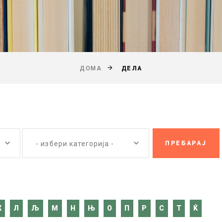
ДЕЛА
ДОМА
- избери категорија -
К
Л
Љ
М
Н
Њ
О
П
Р
С
Т
Ќ