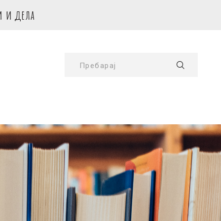
и и дела
Пребарај