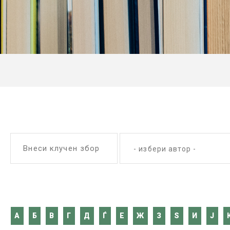
Внеси клучен збор
- избери автор -
A
Б
В
Г
Д
Ѓ
Е
Ж
З
Ѕ
И
Ј