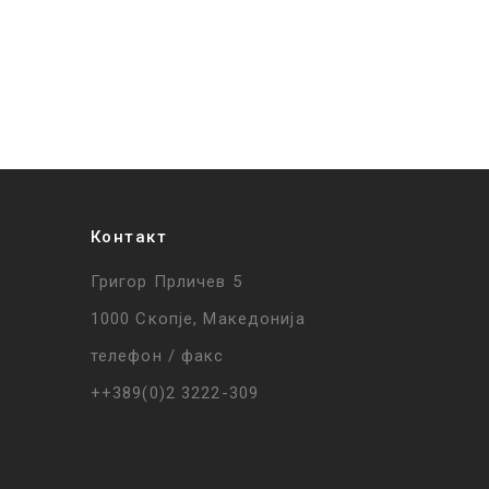
Контакт
Григор Прличев 5
1000 Скопје, Македонија
телефон / факс
++389(0)2 3222-309