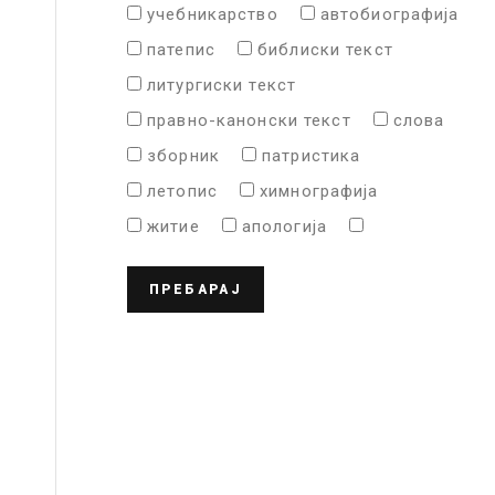
учебникарство
автобиографија
патепис
библиски текст
литургиски текст
правно-канонски текст
слова
зборник
патристика
летопис
химнографија
житие
апологија
ПРЕБАРАЈ