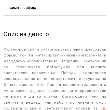
химнографија
Опис на делото
Култно-поетски и литургиско-воспевни жанровски
форми, кои ги интегрираат книжевно-изразните и
мелодиско-исполнителните творечки реализации
во словенската богослужба при нивните
светителски празнувања. Поради недоволното
исполнување на црковнополитичките очекувања на
Константинопол и на Рим од кирилометодиевската
мисонерска дејност, сесловенските просветители
не можеле да го стекнат богоугодниот чин на
светители веднаш, или набргу по нивната смрт.
Големата слава и светителскиот спомен за
св.