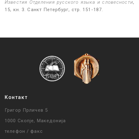
Известия Отделения русского языка и словесности
,
15, кн. 3. Санкт Петербург, стр. 151-187.
Контакт
Григор Прличев 5
1000 Скопје, Македонија
телефон / факс