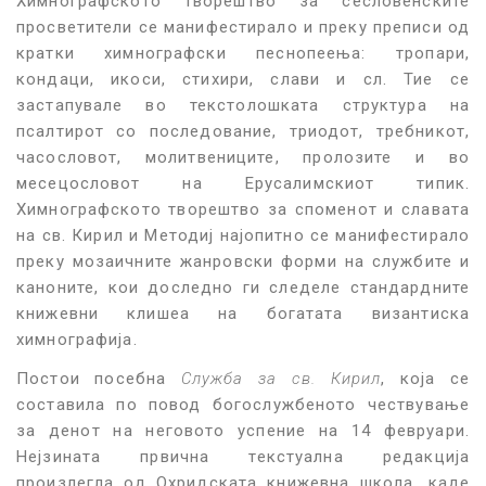
Химнографското творештво за сесловенските
просветители се манифестирало и преку преписи од
кратки химнографски песнопеења: тропари,
кондаци, икоси, стихири, слави и сл. Тие се
застапувале во текстолошката структура на
псалтирот со последование, триодот, требникот,
часословот, молитвениците, пролозите и во
месецословот на Ерусалимскиот типик.
Химнографското творештво за споменот и славата
на св. Кирил и Методиј најопитно се манифестирало
преку мозаичните жанровски форми на службите и
каноните, кои доследно ги следеле стандардните
книжевни клишеа на богатата византиска
химнографија.
Постои посебна
Служба за св. Кирил
, која се
составила по повод богослужбеното чествување
за денот на неговото успение на 14 февруари.
Нејзината првична текстуална редакција
произлегла од Охридската книжевна школа, каде