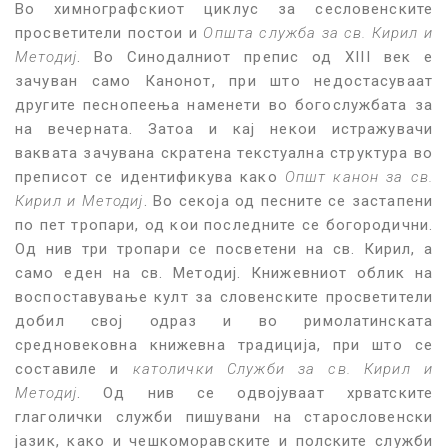
Во химнографскиот циклус за сесловенските
просветители постои и
Општа служба за св. Кирил и
Методиј
. Во Синодалниот препис од XIII век е
зачуван само Канонот, при што недостасуваат
другите песнопеења наменети во богослужбата за
на вечерната. Затоа и кај некои истражувачи
ваквата зачувана скратена текстуална структура во
преписот се идентификува како
Општ канон за св.
Кирил и Методиј
. Во секоја од песните се застапени
по пет тропари, од кои последните се богородични.
Од нив три тропари се посветени на св. Кирил, а
само еден на св. Методиј. Книжевниот облик на
воспоставување култ за словенските просветители
добил свој одраз и во римолатинската
средновековна книжевна традиција, при што се
составиле и
католички Служби за св. Кирил и
Методиј
. Од нив се одвојуваат хрватските
глаголички служби пишувани на старословенски
јазик, како и чешкоморавските и полските служби