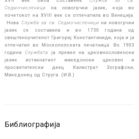
XVII век била составена
Служба за св.
Седмочисленици
на новогрчки јазик, која во
почетокот на XVIII век се отпечатила во Венеција.
Нова
Служба за св. Седмочисленици
на новогрчки
јазик се составила и во 1730 година од
свештеноучителот Григориј Константиниди, која и ја
отпечатил во Москополската печатница. Во 1903
година
Службата
ја превел на црковнословенски
јазик истакнатиот македонски црковен и
просветителски деец Калистрат Зографски,
Македонец од Струга. (И.В.)
Библиографија