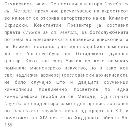
Студискиот типик. Се составила и втора
Служба за
св. Методиј
, преку чие расчитување на акростихот
во канонот се открива авторството на св. Климент
Охридски. Константин Презвитер ја составил
првата
Служба за св. Методиј
за богослужбената
потреба во Брегалничката словенска епископија, а
св. Климент составил уште една која била наменета
да се богослужбува во Охридскиот духовен
центар. Како кон свој Учител со кого најмногу
поминале мисионерско искуство, но и како кон
свој надлежен архиереј (сесловенски архиепископ),
не било случајно што и двајцата соученици
химнописци поединечно посветиле по една
химнографска творба за св. Методиј. Од
втората
Служба
се евидентира само еден препис, застапен
во
Лешочкиот службен минеј
од крајот на XIII и
почетокот на XIV век – во Хлудовата збирка бр.
156.