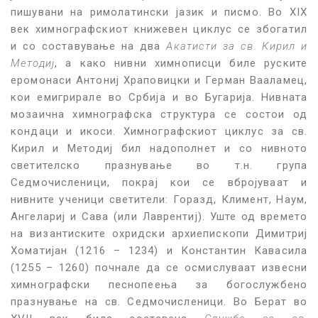
пишувани на римолатински јазик и писмо. Во XIX
век химнографскиот книжевен циклус се збогатил
и со составување на два
Акатисти за св. Кирил и
Методиј
, а како нивни химнописци биле руските
еромонаси Антониј Храповицки и Герман Вааламец,
кои емигрирале во Србија и во Бугарија. Нивната
мозаична химнографска структура се состои од
кондаци и икоси. Химнографскиот циклус за св.
Кирил и Методиј бил надополнет и со нивното
светителско празнување во т.н. група
Седмочисленици, покрај кои се вбројуваат и
нивните ученици светители: Горазд, Климент, Наум,
Ангелариј и Сава (или Лаврентиј). Уште од времето
на византиските охридски архиепископи Димитриј
Хоматијан (1216 – 1234) и Константин Кавасила
(1255 – 1260) почнале да се осмислуваат извесни
химнографски песнопеења за богослужбено
празнување на св. Седмочисленици. Во Берат во