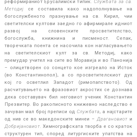
реформираниот Ерусалимски типик.
Службата за св.
Методиј
се составила како надополнување на
богослужбеното празнување на св. Кирил, чии
светителски култови заедно го афирмирале идниот
развој на словенските просветителство,
богослужба, книжнина и писменост. Сепак,
творечката поента се насочила кон нагласувањето
на светителскиот култ за св. Методиј, како
премудар учител на сите во Моравија и во Панонија
– олицетворен со сонцето кое изгреало на Исток
(во Константинопол), а со просветителскиот дух
кој го осветлил Западот (римопапството). Од
расчитувањето на фразовиот акростих се дознава
дека составувач бил неговиот ученик Константин
Презвитер. Во ракописното книжевно наследство е
зачуван мал број преписи од
Службата
, а најстарите
од нив се во македонските минеи –
Драгановиот
и
Добријановиот
. Химнографската творба е со краток
структурен тип, според литургиските упатства на