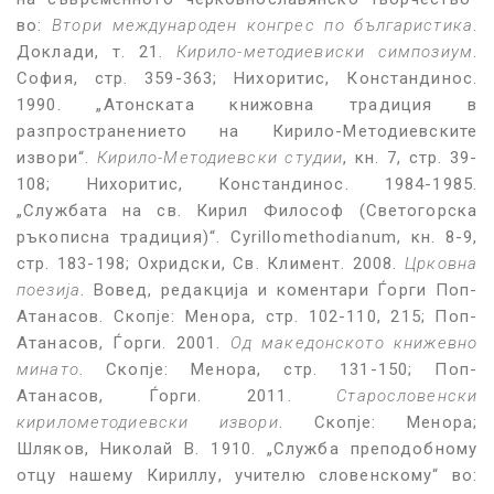
во:
Втори международен конгрес по българистика
.
Доклади, т. 21.
Кирило-методиевиски симпозиум
.
София, стр. 359-363; Нихоритис, Констандинос.
1990. „Атонската книжовна традиция в
разпространението на Кирило-Методиевските
извори“.
Кирило-Методиевски студии
, кн. 7, стр. 39-
108; Нихоритис, Констандинос. 1984-1985.
„Службата на св. Кирил Философ (Светогорска
ръкописна традиция)“. Cyrillomethodianum, кн. 8-9,
стр. 183-198; Охридски, Св. Климент. 2008.
Црковна
поезија
. Вовед, редакција и коментари Ѓорги Поп-
Атанасов. Скопје: Менора, стр. 102-110, 215; Поп-
Атанасов, Ѓорги. 2001.
Од македонското книжевно
минато
. Скопје: Менора, стр. 131-150; Поп-
Атанасов, Ѓорги. 2011.
Старословенски
кирилометодиевски извори
. Скопје: Менора;
Шляков, Николай В. 1910. „Служба преподобному
отцу нашему Кириллу, учителю словенскому“ во: