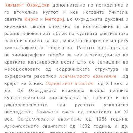
Климент Охридски
дополнително го поткрепиле и
го втемелиле култот и кон неговите Учители,
светите
Кирил
и
Методиј
. Во Охридската духовна и
книжевна школа спонтано се воспоставил и се
развил книжевниот облик на култната светителска
слава и спомен за нив, манифестирајќи се и преку
химнографското творештво. Раното составување
на химнографски творби за нив е засведочено во
кратките календарски вести што се запишани во
месецословите од содржинската структура на
охридските ракописи
Асемановото евангелие
од
крајот на X век,
Охридскиот апостол
од XII век, и
др. Од Охридската книжевна школа нивните
култно-книжевни застапувања се пренеле и во
јужнословенското или руското ракописно
наследство:
Савината книга
од почетокот на XI
век,
Остромировото евангелие
од 1056 година,
Архангелското евангелие
од 1092 година, и др.