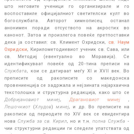
што неговите ученици го организирале и го
воспоставиле официјалниот светителски култ во
богослужбата. Авторот химнописец останал
анонимен поради отсуството на акростих во
канонот. Затоа и произлегоа повеќе претпоставки
дека ја составил: св. Климент Охридски,
св. Наум
Охридски
, Кирилометодиевиот ученик св. Сава, или
св. Методиј (евентуално во Моравија). Се
идентификуваат повеќе од 20-тина преписи на
Службата
, кои се датираат меѓу XI и XVII век. Во
преписите од ракописите со македонска
провениенција се задржала и нејзината најархаична
текстолошка и структурна редакција, како што се
Добријановиот минеј
,
Драгановиот минеј
,
Лешочкиот
(
Хлудов
)
минеј
, и др. Во преписите на
ракописи од периодите по XIV век се евидентира
нова
Служба за св. Кирил
, но и т.н.
полна Служба
-
чии структурни редакции ги следеле упатствата од