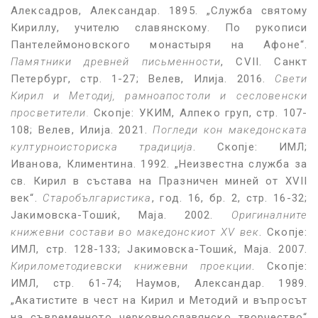
Алексадров, Александар. 1895. „Служба святому
Кириллу, учителю славянскому. По рукописи
Пантелеймоновского монастыря на Афоне“.
Памятники древней письменности
, CVII. Санкт
Петербург, стр. 1-27; Велев, Илија. 2016.
Свети
Кирил и Методиј, рамноапостоли и сесловенски
просветители.
Скопје: УКИМ, Алпеко груп, стр. 107-
108; Велев, Илија. 2021.
Погледи кон македонската
културноисториска традиција
. Скопје: ИМЛ;
Иванова, Климентина. 1992. „Неизвестна служба за
св. Кирил в състава на Празничен миней от XVII
век“.
Старобългаристика
, год. 16, бр. 2, стр. 16-32;
Јакимовска-Тошиќ, Маја. 2002.
Оригиналните
книжевни состави во македонскиот XV век
. Скопје:
ИМЛ, стр. 128-133; Јакимовска-Тошиќ, Маја. 2007.
Кирилометодиевски книжевни проекции
. Скопје:
ИМЛ, стр. 61-74; Наумов, Александар. 1989.
„Акатистите в чест на Кирил и Методий и въпросът
на съвременното черковнославянско творчество“