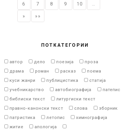
6
7
8
9
10
…
»
»»
ПОТКАТЕГОРИИ
автор
дело
поезија
проза
драма
роман
расказ
поема
куси жанри
публицистика
статија
учебникарство
автобиографија
патепис
библиски текст
литургиски текст
правно-канонски текст
слова
зборник
патристика
летопис
химнографија
житие
апологија