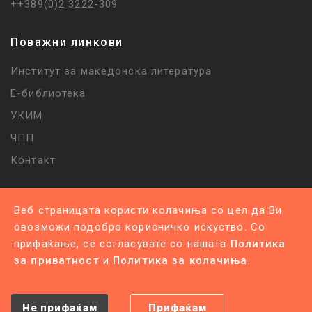
++389(0)2 3222-309
Поважни линкови
Институт за македонска литература
Е-библиотека
УКИМ
ЧПП
Контакт
Веб страницата користи колачиња со цел да Ви
овозможи подобро корисничко искуство. Со
прифаќање, се согласувате со нашата
Политика
Политика за приватност |
Политика за колачиња
за приватност
и
Политика за колачиња
.
©
2026
Сите права се задржани
.
Изработено од
Unet
Не прифаќам
Прифаќам