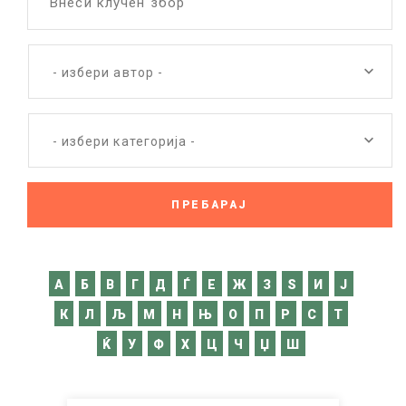
Внеси клучен збор
- избери автор -
- избери категорија -
A
Б
В
Г
Д
Ѓ
Е
Ж
З
Ѕ
И
Ј
К
Л
Љ
М
Н
Њ
О
П
Р
С
Т
Ќ
У
Ф
Х
Ц
Ч
Џ
Ш