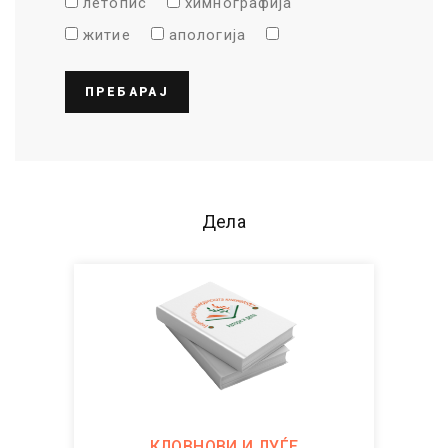
летопис
химнографија
житие
апологија
ПРЕБАРАЈ
Дела
КЛОВНОВИ И ЛУЃЕ