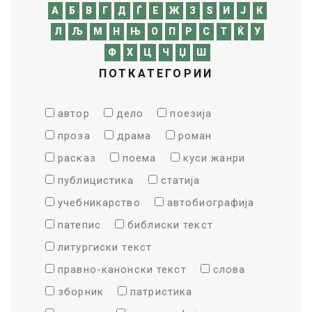
A
Б
В
Г
Д
Ѓ
Е
Ж
З
Ѕ
И
Ј
К
Л
Љ
М
Н
Њ
О
П
Р
С
Т
Ќ
У
Ф
Х
Ц
Ч
Џ
Ш
ПОТКАТЕГОРИИ
автор
дело
поезија
проза
драма
роман
расказ
поема
куси жанри
публицистика
статија
учебникарство
автобиографија
патепис
библиски текст
литургиски текст
правно-канонски текст
слова
зборник
патристика