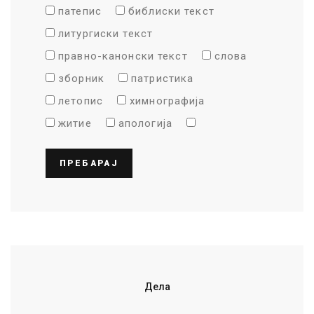
патепис
библиски текст
литургиски текст
правно-канонски текст
слова
зборник
патристика
летопис
химнографија
житие
апологија
ПРЕБАРАЈ
Дела