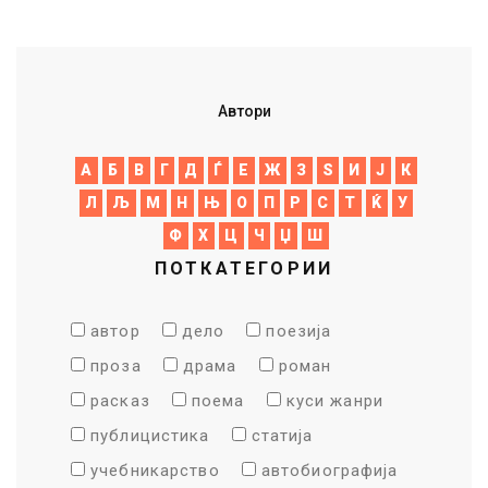
Автори
A
Б
В
Г
Д
Ѓ
Е
Ж
З
Ѕ
И
Ј
К
Л
Љ
М
Н
Њ
О
П
Р
С
Т
Ќ
У
Ф
Х
Ц
Ч
Џ
Ш
ПОТКАТЕГОРИИ
автор
дело
поезија
проза
драма
роман
расказ
поема
куси жанри
публицистика
статија
учебникарство
автобиографија