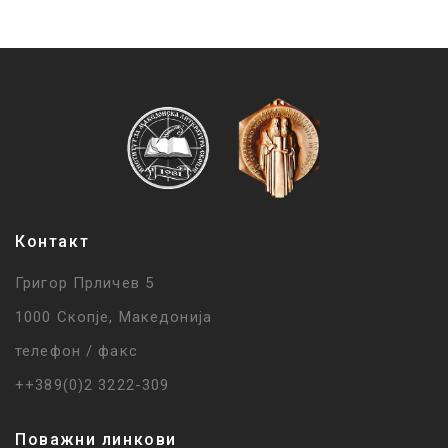
Контакт
Григор Прличев 5
1000 Скопје, Македонија
телефон / факс
++389(0)2 3222-309
Поважни линкови